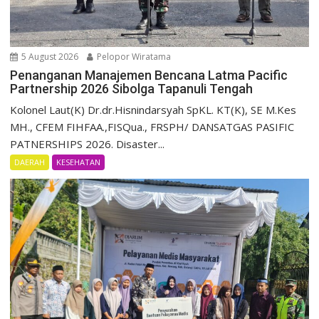
5 August 2026
Pelopor Wiratama
Penanganan Manajemen Bencana Latma Pacific
Partnership 2026 Sibolga Tapanuli Tengah
Kolonel Laut(K) Dr.dr.Hisnindarsyah SpKL. KT(K), SE M.Kes
MH., CFEM FIHFAA.,FISQua., FRSPH/ DANSATGAS PASIFIC
PATNERSHIPS 2026. Disaster...
DAERAH
KESEHATAN