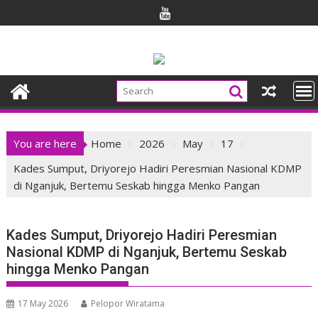
Skip
to
content
You are here
Home
2026
May
17
Kades Sumput, Driyorejo Hadiri Peresmian Nasional KDMP
di Nganjuk, Bertemu Seskab hingga Menko Pangan
Kades Sumput, Driyorejo Hadiri Peresmian
Nasional KDMP di Nganjuk, Bertemu Seskab
hingga Menko Pangan
17 May 2026
Pelopor Wiratama