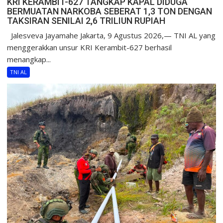
KRI KERAMBIT-627 TANGKAP KAPAL DIDUGA
BERMUATAN NARKOBA SEBERAT 1,3 TON DENGAN
TAKSIRAN SENILAI 2,6 TRILIUN RUPIAH
Jalesveva Jayamahe Jakarta, 9 Agustus 2026,— TNI AL yang
menggerakkan unsur KRI Kerambit-627 berhasil
menangkap...
TNI AL