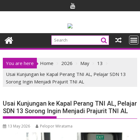
Skip
to
content
You are here
Home
2026
May
13
Usai Kunjungan ke Kapal Perang TNI AL, Pelajar SDN 13
Sorong Ingin Menjadi Prajurit TNI AL
Usai Kunjungan ke Kapal Perang TNI AL, Pelajar
SDN 13 Sorong Ingin Menjadi Prajurit TNI AL
13 May 2026
Pelopor Wiratama