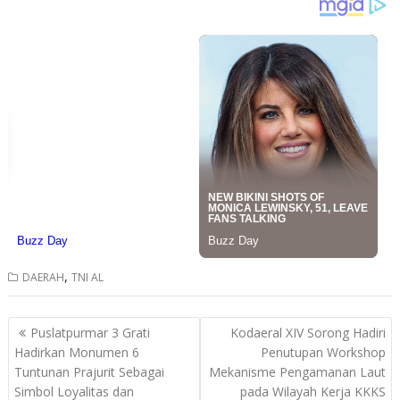
,
DAERAH
TNI AL
Post
Puslatpurmar 3 Grati
Kodaeral XIV Sorong Hadiri
navigation
Hadirkan Monumen 6
Penutupan Workshop
Tuntunan Prajurit Sebagai
Mekanisme Pengamanan Laut
Simbol Loyalitas dan
pada Wilayah Kerja KKKS