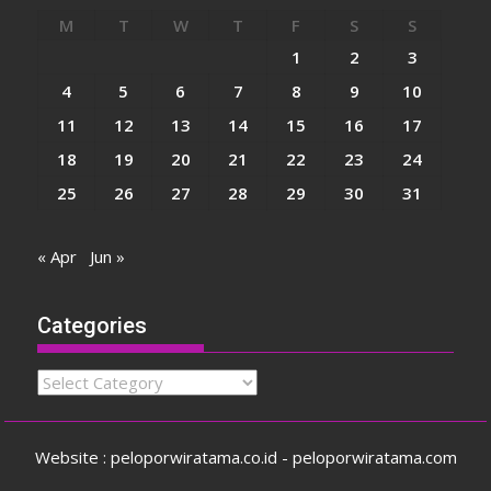
M
T
W
T
F
S
S
1
2
3
4
5
6
7
8
9
10
11
12
13
14
15
16
17
18
19
20
21
22
23
24
25
26
27
28
29
30
31
« Apr
Jun »
Categories
Categories
Website : peloporwiratama.co.id - peloporwiratama.com