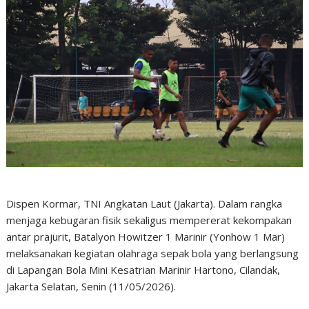
Dispen Kormar, TNI Angkatan Laut (Jakarta). Dalam rangka
menjaga kebugaran fisik sekaligus mempererat kekompakan
antar prajurit, Batalyon Howitzer 1 Marinir (Yonhow 1 Mar)
melaksanakan kegiatan olahraga sepak bola yang berlangsung
di Lapangan Bola Mini Kesatrian Marinir Hartono, Cilandak,
Jakarta Selatan, Senin (11/05/2026).