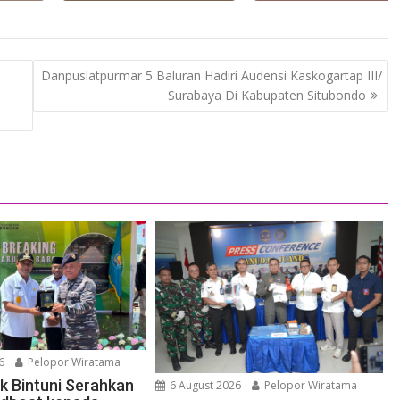
Danpuslatpurmar 5 Baluran Hadiri Audensi Kaskogartap III/
Surabaya Di Kabupaten Situbondo
6
Pelopor Wiratama
uk Bintuni Serahkan
6 August 2026
Pelopor Wiratama