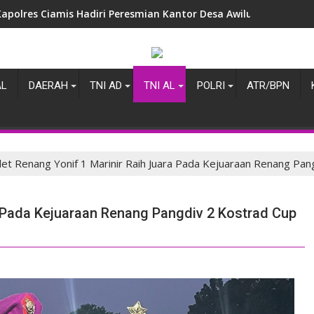
Kapolres Ciamis Perkuat Sinergitas dengan Kejaksaan Negeri,
AL
DAERAH
TNI AD
TNI AL
POLRI
ATR/BPN
let Renang Yonif 1 Marinir Raih Juara Pada Kejuaraan Renang Pa
a Pada Kejuaraan Renang Pangdiv 2 Kostrad Cup