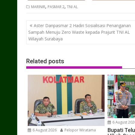
,
,
MARINIR
PASMAR 2
TNI AL
Post
Aster Danpasmar 2 Hadiri Sosialisasi Penanganan
navigation
Sampah Menuju Zero Waste kepada Prajurit TNI AL
Wilayah Surabaya
Related posts
6 August 202
Bupati Tel
6 August 2026
Pelopor Wiratama