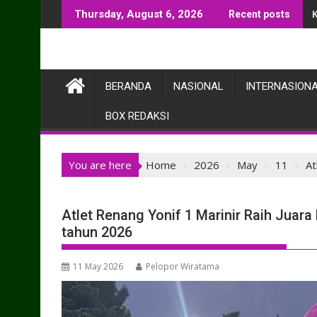
Skip
Thursday, August 6, 2026
Recent posts
to
content
BERANDA
NASIONAL
INTERNASION
BOX REDAKSI
You are here
Home
2026
May
11
At
Atlet Renang Yonif 1 Marinir Raih Juar
tahun 2026
11 May 2026
Pelopor Wiratama