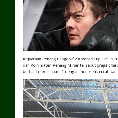
Kejuaraan Renang Pangdivif 2 Kostrad Cup Tahun 2026
dan Polri materi Renang Militer tersebut prajurit ter
berhasil meraih juara 1 dengan menorehkan catatan 