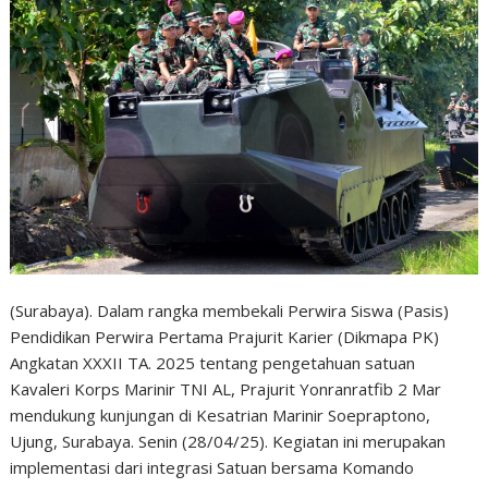
(Surabaya). Dalam rangka membekali Perwira Siswa (Pasis)
Pendidikan Perwira Pertama Prajurit Karier (Dikmapa PK)
Angkatan XXXII TA. 2025 tentang pengetahuan satuan
Kavaleri Korps Marinir TNI AL, Prajurit Yonranratfib 2 Mar
mendukung kunjungan di Kesatrian Marinir Soepraptono,
Ujung, Surabaya. Senin (28/04/25). Kegiatan ini merupakan
implementasi dari integrasi Satuan bersama Komando