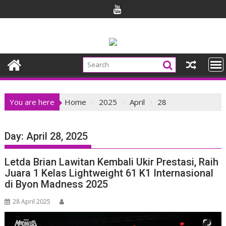
Skip
to
content
You are here
Home
2025
April
28
Day:
April 28, 2025
Letda Brian Lawitan Kembali Ukir Prestasi, Raih
Juara 1 Kelas Lightweight 61 K1 Internasional
di Byon Madness 2025
28 April 2025