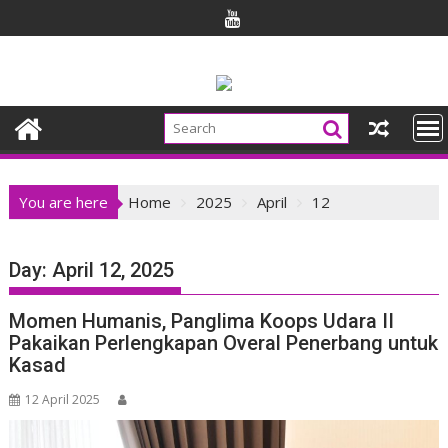
Skip
to
content
You are here
Home
2025
April
12
Day:
April 12, 2025
Momen Humanis, Panglima Koops Udara II
Pakaikan Perlengkapan Overal Penerbang untuk
Kasad
12 April 2025