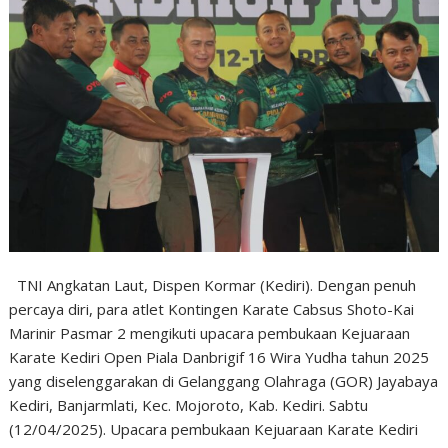
TNI Angkatan Laut, Dispen Kormar (Kediri). Dengan penuh
percaya diri, para atlet Kontingen Karate Cabsus Shoto-Kai
Marinir Pasmar 2 mengikuti upacara pembukaan Kejuaraan
Karate Kediri Open Piala Danbrigif 16 Wira Yudha tahun 2025
yang diselenggarakan di Gelanggang Olahraga (GOR) Jayabaya
Kediri, Banjarmlati, Kec. Mojoroto, Kab. Kediri. Sabtu
(12/04/2025). Upacara pembukaan Kejuaraan Karate Kediri