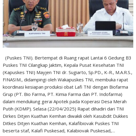
(Puskes TNI). Bertempat di Ruang rapat Lantai 6 Gedung B3
Puskes TNI Cilangkap Jaktim, Kepala Pusat Kesehatan TNI
(Kapuskes TNI) Mayjen TNI dr. Sugiarto, Sp.PD., K-R., M.A.R.S.,
FINASIM., didampingi oleh Wakapuskes TNI, membuka rapat
koordinasi kesiapan produksi obat Lafi TNI dengan Biofarma
Grup (PT. Bio Farma, PT. Kimia Farma dan PT. Indofarma)
dalam mendukung gerai Apotek pada Koperasi Desa Merah
Putih (KDMP). Selasa (22/04/2025) Rapat dihadiri dari TNI
Dirkes Ditjen Kuathan Kemhan diwakili oleh Kasubdit Dukkes
Ditkes Ditjen Kuathan Kemhan, Kalafibiovak Puskes TNI
beserta staf, Kalafi Puskesad, Kalabiovak Puskesad,…