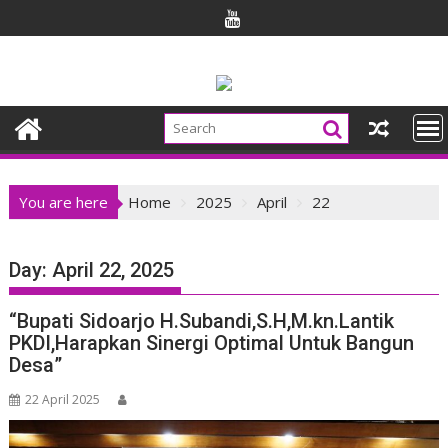
Skip
to
content
You are here
Home
2025
April
22
Day:
April 22, 2025
“Bupati Sidoarjo H.Subandi,S.H,M.kn.Lantik
PKDI,Harapkan Sinergi Optimal Untuk Bangun
Desa”
22 April 2025