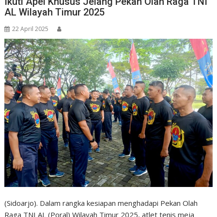
Ikuti Apel Khusus Jelang Pekan Olah Raga TNI
AL Wilayah Timur 2025
22 April 2025
(Sidoarjo). Dalam rangka kesiapan menghadapi Pekan Olah
Raga TNI AL (Poral) Wilayah Timur 2025, atlet tenis meja