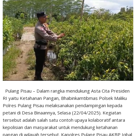
Pulang Pisau – Dalam rangka mendukung Asta Cita Presiden
RI yaitu Ketahanan Pangan, Bhabinkamtibmas Polsek Maliku
Polres Pulang Pisau melaksanakan pendampingan kepada
petani di Desa Binaannya, Selasa (22/04/2025). Kegiatan
tersebut adalah salah satu contoh upaya kolaboratif antara
kepolisian dan masyarakat untuk mendukung ketahanan
pangan di wilayah tersebut. Kapolres Pulang Pisau AKBP Iqbal