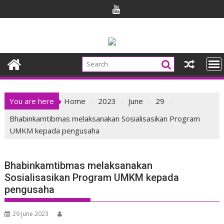
Skip
to
content
You are here
Home
2023
June
29
Bhabinkamtibmas melaksanakan Sosialisasikan Program
UMKM kepada pengusaha
Bhabinkamtibmas melaksanakan
Sosialisasikan Program UMKM kepada
pengusaha
29 June 2023