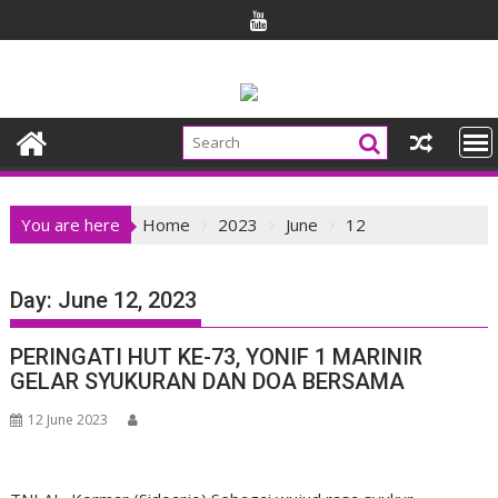
Skip
to
content
You are here
Home
2023
June
12
Day:
June 12, 2023
PERINGATI HUT KE-73, YONIF 1 MARINIR
GELAR SYUKURAN DAN DOA BERSAMA
12 June 2023