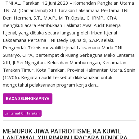
TNI AL, Tarakan, 12 Juni 2023 – Komandan Pangkalan Utama
TNI AL (Danlantamal) XIII Tarakan Laksamana Pertama TNI
Deni Herman, S.T., M.A.P., M. Tr.Opsla., CHRMP., CFrA.
mengikuti acara Pembukaan Taklimat Awal Audit Kinerja
Itjenal, yang dibuka secara langsung oleh Irben Itjenal
Laksamana Pertama TNI Dedy Djunaidi, S.A.P. selaku
Pengendali Teknis mewakili Irjenal Laksamana Muda TNI
Sunaryo, CFrA., bertempat di Ruang Serbaguna Mako Lantamal
XIII, Jl. Sei Ngingitan, Kelurahan Mamburungan, Kecamatan
Tarakan Timur, Kota Tarakan, Provinsi Kalimantan Utara. Senin
(12/06). Kegiatan audit tersebut dilaksanakan untuk
mengetahui pelaksanaan program kerja dan…
BACA SELENGKAPNYA
Lantamal XIII Tarakan
MEMUPUK JIWA PATRIOTISME, KA KUWIL
LANTAMAL XIII PIMPIN UPACARA BENDERA