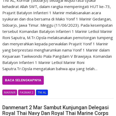
TNI AL, Kormar (Sidoarjo) Sebagai wujud rasa syukur
kehadirat Allah SWT, dalam rangka memperingati HUT ke-73,
Prajurit Batalyon Infanteri 1 Marinir melaksanakan acara
syukuran dan doa bersama di Mako Yonif 1 Marinir Gedangan,
Sidoarjo, Jawa Timur. Minggu (11/06/2023). Pada kesempatan
tersebut Komandan Batalyon Infanteri 1 Marinir Letkol Marinir
Roni Saputra, M.Tr.Opsla melaksanakan pemotongan tumpeng
dan menyerahkan kepada perwakilan Prajurit Yonif 1 Marinir
yang berprestasi mengharumkan nama Yonif 1 Marinir dalam
Kejuaraan Taekwondo Piala Pangdam V Brawijaya. Komandan
Batalyon Infanteri 1 Marinir Letkol Marinir Roni
Saputra.Tr.Opsla mengatakan bahwa apa yang telah…
BACA SELENGKAPNYA
MARINIR
PASMAR 2
TNI AL
Danmenart 2 Mar Sambut Kunjungan Delegasi
Royal Thai Navy Dan Royal Thai Marine Corps