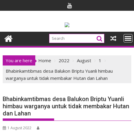
Skip
to
content
You are here
Home
2022
August
1
Bhabinkamtibmas desa Balukon Briptu Yuanli himbau
warganya untuk tidak membakar Hutan dan Lahan
Bhabinkamtibmas desa Balukon Briptu Yuanli
himbau warganya untuk tidak membakar Hutan
dan Lahan
1 August 2022