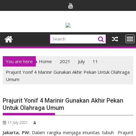
Skip
to
content
You are here
Home
2021
July
11
Prajurit Yonif 4 Marinir Gunakan Akhir Pekan Untuk Olahraga
Umum
Prajurit Yonif 4 Marinir Gunakan Akhir Pekan
Untuk Olahraga Umum
11 July 2021
Jakarta, PW:
Dalam rangka menjaga imunitas tubuh Prajurit