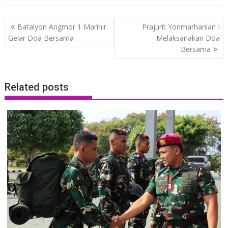
Post
Batalyon Angmor 1 Marinir
Prajurit Yonmarhanlan I
navigation
Gelar Doa Bersama
Melaksanakan Doa
Bersama
Related posts