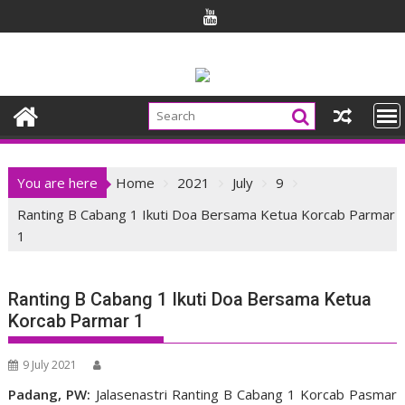
Skip
to
content
You are here
Home
2021
July
9
Ranting B Cabang 1 Ikuti Doa Bersama Ketua Korcab Parmar
1
Ranting B Cabang 1 Ikuti Doa Bersama Ketua
Korcab Parmar 1
9 July 2021
Padang, PW:
Jalasenastri Ranting B Cabang 1 Korcab Pasmar