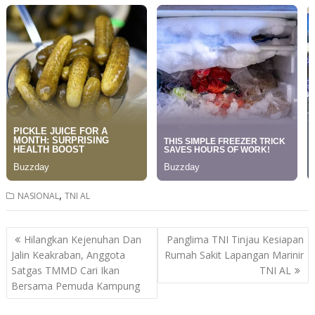
,
NASIONAL
TNI AL
Post
Hilangkan Kejenuhan Dan
Panglima TNI Tinjau Kesiapan
navigation
Jalin Keakraban, Anggota
Rumah Sakit Lapangan Marinir
Satgas TMMD Cari Ikan
TNI AL
Bersama Pemuda Kampung