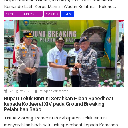
Komando Latih Korps Marinir (Wadan Kolatmar) Kolonel...
Komando Latih Marinir
MARINIR
TNI AL
6 August 2026
Pelopor Wiratama
Bupati Teluk Bintuni Serahkan Hibah Speedboat
kepada Kodaeral XIV pada Ground Breaking
Pelabuhan Babo
TNI AL-Sorong. Pemerintah Kabupaten Teluk Bintuni
menyerahkan hibah satu unit speedboat kepada Komando