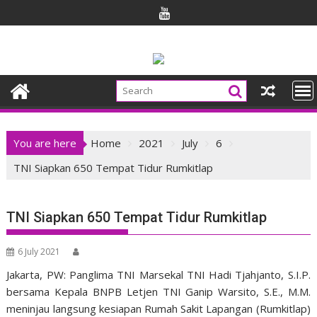
Skip
to
content
You are here
Home
2021
July
6
TNI Siapkan 650 Tempat Tidur Rumkitlap
TNI Siapkan 650 Tempat Tidur Rumkitlap
6 July 2021
Jakarta, PW: Panglima TNI Marsekal TNI Hadi Tjahjanto, S.I.P.
bersama Kepala BNPB Letjen TNI Ganip Warsito, S.E., M.M.
meninjau langsung kesiapan Rumah Sakit Lapangan (Rumkitlap)