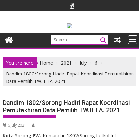
Skip
to
content
You are here
Home
2021
July
6
Dandim 1802/Sorong Hadiri Rapat Koordinasi Pemutakhiran
Data Pemilih TW.II TA. 2021
Dandim 1802/Sorong Hadiri Rapat Koordinasi
Pemutakhiran Data Pemilih TW.II TA. 2021
6 July 2021
Kota Sorong PW-
Komandan 1802/Sorong Letkol Inf.