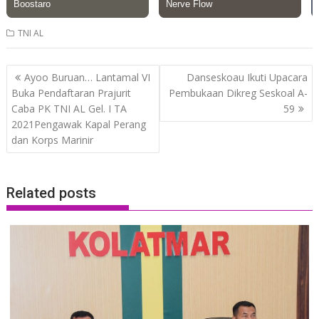
TNI AL
Post
Ayoo Buruan… Lantamal VI
Danseskoau Ikuti Upacara
navigation
Buka Pendaftaran Prajurit
Pembukaan Dikreg Seskoal A-
Caba PK TNI AL Gel. I TA
59
2021Pengawak Kapal Perang
dan Korps Marinir
Related posts