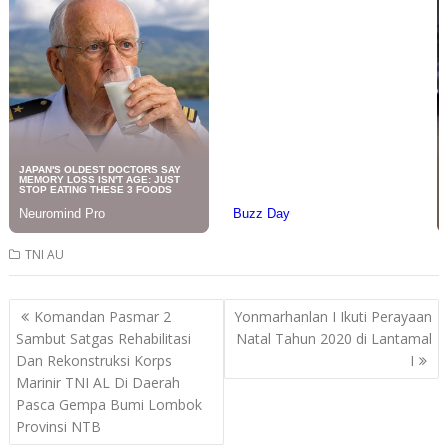
TNI AU
Post
Komandan Pasmar 2
Yonmarhanlan I Ikuti Perayaan
navigation
Sambut Satgas Rehabilitasi
Natal Tahun 2020 di Lantamal
Dan Rekonstruksi Korps
I
Marinir TNI AL Di Daerah
Pasca Gempa Bumi Lombok
Provinsi NTB