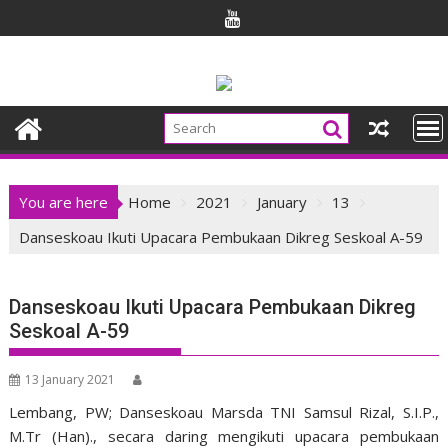
Skip
to
content
You are here
Home
2021
January
13
Danseskoau Ikuti Upacara Pembukaan Dikreg Seskoal A-59
Danseskoau Ikuti Upacara Pembukaan Dikreg
Seskoal A-59
13 January 2021
Lembang, PW; Danseskoau Marsda TNI Samsul Rizal, S.I.P.,
M.Tr (Han)., secara daring mengikuti upacara pembukaan