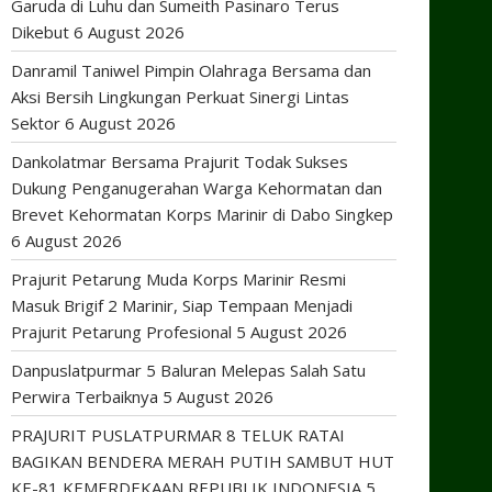
Garuda di Luhu dan Sumeith Pasinaro Terus
Dikebut
6 August 2026
Danramil Taniwel Pimpin Olahraga Bersama dan
Aksi Bersih Lingkungan Perkuat Sinergi Lintas
Sektor
6 August 2026
Dankolatmar Bersama Prajurit Todak Sukses
Dukung Penganugerahan Warga Kehormatan dan
Brevet Kehormatan Korps Marinir di Dabo Singkep
6 August 2026
Prajurit Petarung Muda Korps Marinir Resmi
Masuk Brigif 2 Marinir, Siap Tempaan Menjadi
Prajurit Petarung Profesional
5 August 2026
Danpuslatpurmar 5 Baluran Melepas Salah Satu
Perwira Terbaiknya
5 August 2026
PRAJURIT PUSLATPURMAR 8 TELUK RATAI
BAGIKAN BENDERA MERAH PUTIH SAMBUT HUT
KE-81 KEMERDEKAAN REPUBLIK INDONESIA
5