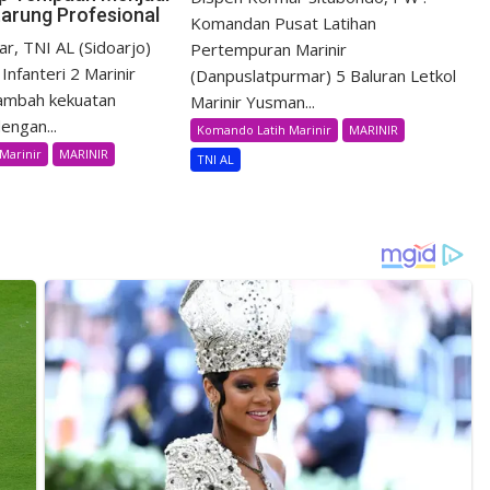
tarung Profesional
Komandan Pusat Latihan
r, TNI AL (Sidoarjo)
Pertempuran Marinir
Infanteri 2 Marinir
(Danpuslatpurmar) 5 Baluran Letkol
ambah kekuatan
Marinir Yusman...
engan...
Komando Latih Marinir
MARINIR
Marinir
MARINIR
TNI AL