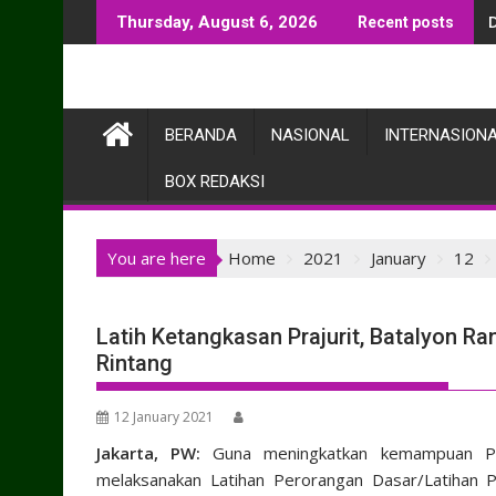
Skip
Thursday, August 6, 2026
Recent posts
to
content
BERANDA
NASIONAL
INTERNASION
BOX REDAKSI
You are here
Home
2021
January
12
Latih Ketangkasan Prajurit, Batalyon Ra
Rintang
12 January 2021
Jakarta, PW:
Guna meningkatkan kemampuan Praju
melaksanakan Latihan Perorangan Dasar/Latihan