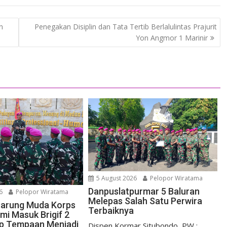
n
Penegakan Disiplin dan Tata Tertib Berlalulintas Prajurit
Yon Angmor 1 Marinir
5 August 2026
Pelopor Wiratama
Danpuslatpurmar 5 Baluran
6
Pelopor Wiratama
Melepas Salah Satu Perwira
etarung Muda Korps
Terbaiknya
mi Masuk Brigif 2
iap Tempaan Menjadi
Dispen Kormar Situbondo, PW :