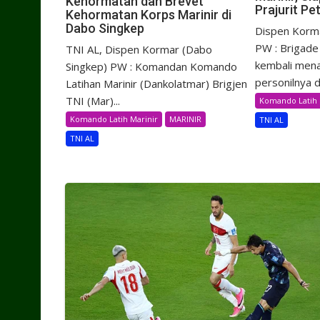
Kehormatan dan Brevet
Prajurit Pe
Kehormatan Korps Marinir di
Dabo Singkep
Dispen Korma
PW : Brigade 
TNI AL, Dispen Kormar (Dabo
kembali men
Singkep) PW : Komandan Komando
personilnya d
Latihan Marinir (Dankolatmar) Brigjen
TNI (Mar)...
Komando Latih 
Komando Latih Marinir
MARINIR
TNI AL
TNI AL