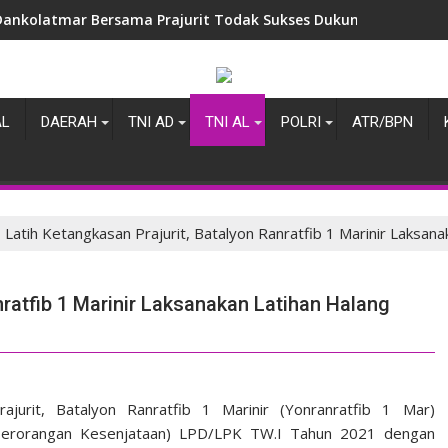
Dankolatmar Bersama Prajurit Todak Sukses Dukung Penganuge
AL
DAERAH
TNI AD
TNI AL
POLRI
ATR/BPN
Latih Ketangkasan Prajurit, Batalyon Ranratfib 1 Marinir Laksan
nratfib 1 Marinir Laksanakan Latihan Halang
rit, Batalyon Ranratfib 1 Marinir (Yonranratfib 1 Mar)
 Perorangan Kesenjataan) LPD/LPK TW.I Tahun 2021 dengan