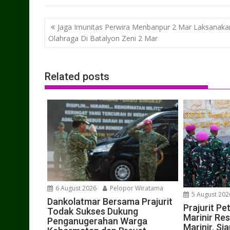
Post
Jaga Imunitas Perwira Menbanpur 2 Mar Laksanaka
navigation
Olahraga Di Batalyon Zeni 2 Mar
Related posts
6 August 2026
Pelopor Wiratama
5 August 202
Dankolatmar Bersama Prajurit
Prajurit P
Todak Sukses Dukung
Marinir Res
Penganugerahan Warga
Marinir, S