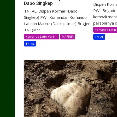
Dabo Singkep
Dispen Korma
PW : Brigade 
TNI AL, Dispen Kormar (Dabo
kembali men
Singkep) PW : Komandan Komando
personilnya d
Latihan Marinir (Dankolatmar) Brigjen
TNI (Mar)...
Komando Latih 
Komando Latih Marinir
MARINIR
TNI AL
TNI AL