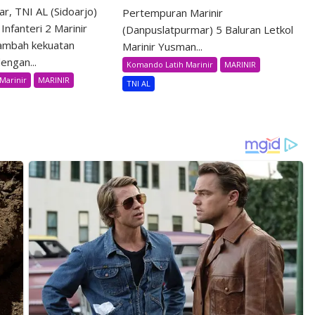
r, TNI AL (Sidoarjo)
Pertempuran Marinir
Infanteri 2 Marinir
(Danpuslatpurmar) 5 Baluran Letkol
ambah kekuatan
Marinir Yusman...
engan...
Komando Latih Marinir
MARINIR
Marinir
MARINIR
TNI AL