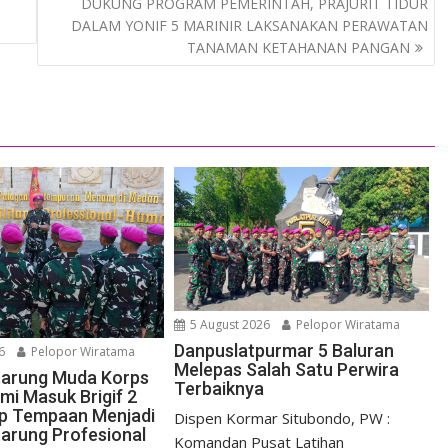
DUKUNG PROGRAM PEMERINTAH, PRAJURIT TIDUR
DALAM YONIF 5 MARINIR LAKSANAKAN PERAWATAN
TANAMAN KETAHANAN PANGAN
5 August 2026
Pelopor Wiratama
Danpuslatpurmar 5 Baluran
6
Pelopor Wiratama
Melepas Salah Satu Perwira
etarung Muda Korps
Terbaiknya
mi Masuk Brigif 2
iap Tempaan Menjadi
Dispen Kormar Situbondo, PW :
tarung Profesional
Komandan Pusat Latihan