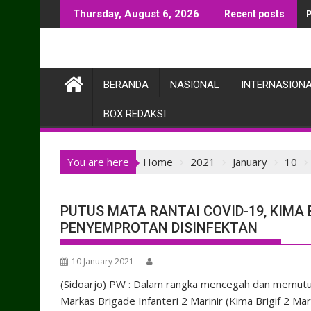
Skip
Thursday, August 6, 2026
Recent posts
to
content
BERANDA
NASIONAL
INTERNASION
BOX REDAKSI
You are here
Home
2021
January
10
PUTUS MATA RANTAI COVID-19, KIMA 
PENYEMPROTAN DISINFEKTAN
10 January 2021
(Sidoarjo) PW : Dalam rangka mencegah dan memutus
Markas Brigade Infanteri 2 Marinir (Kima Brigif 2 Ma