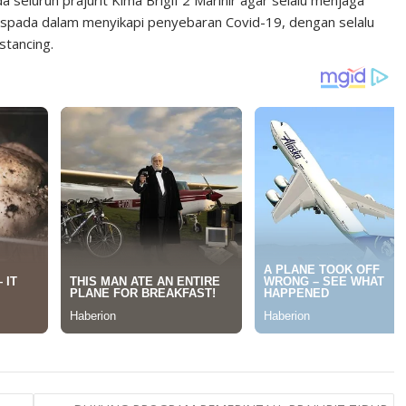
eluruh prajurit Kima Brigif 2 Marinir agar selalu menjaga
 waspada dalam menyikapi penyebaran Covid-19, dengan selalu
stancing.