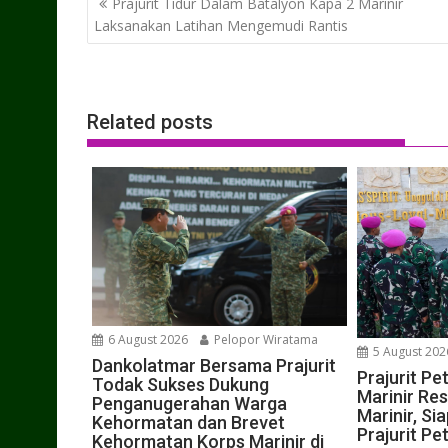
Prajurit Tidur Dalam Batalyon Kapa 2 Marinir
navigation
Laksanakan Latihan Mengemudi Rantis
Related posts
6 August 2026
Pelopor Wiratama
5 August 202
Dankolatmar Bersama Prajurit
Prajurit P
Todak Sukses Dukung
Marinir Res
Penganugerahan Warga
Marinir, S
Kehormatan dan Brevet
Prajurit Pe
Kehormatan Korps Marinir di