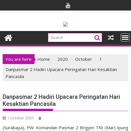
Skip
to
content
You are here
Home
2020
October
1
Danpasmar 2 Hadiri Upacara Peringatan Hari Kesaktian
Pancasila
Danpasmar 2 Hadiri Upacara Peringatan Hari
Kesaktian Pancasila
1 October 2020
(Surabaya), PW: Komandan Pasmar 2 Brigjen TNI (Mar) Ipung