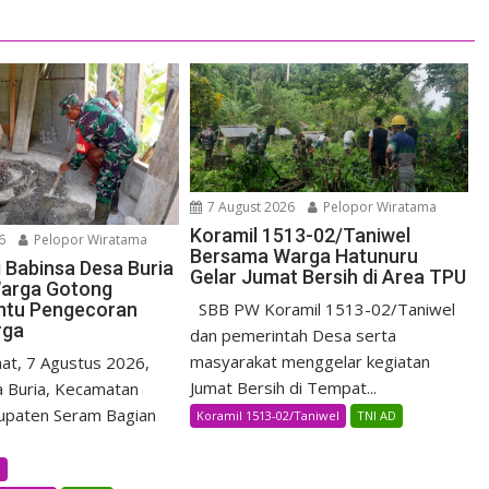
7 August 2026
Pelopor Wiratama
Koramil 1513-02/Taniwel
6
Pelopor Wiratama
Bersama Warga Hatunuru
i Babinsa Desa Buria
Gelar Jumat Bersih di Area TPU
arga Gotong
ntu Pengecoran
SBB PW Koramil 1513-02/Taniwel
rga
dan pemerintah Desa serta
masyarakat menggelar kegiatan
t, 7 Agustus 2026,
Jumat Bersih di Tempat...
 Buria, Kecamatan
upaten Seram Bagian
Koramil 1513-02/Taniwel
TNI AD
B