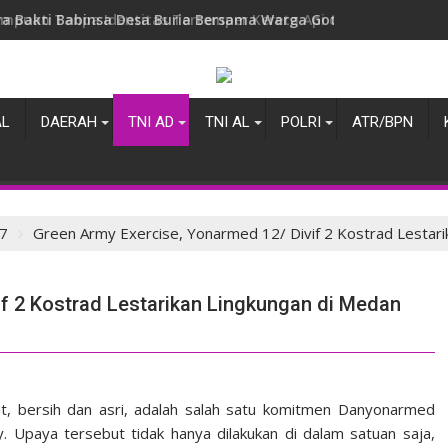
ya Bakti Babinsa Desa Buria Bersama Warga Gotong Royong B
AL
DAERAH
TNI AD
TNI AL
POLRI
ATR/BPN
7
Green Army Exercise, Yonarmed 12/ Divif 2 Kostrad Lestari
if 2 Kostrad Lestarikan Lingkungan di Medan
t, bersih dan asri, adalah salah satu komitmen Danyonarmed
. Upaya tersebut tidak hanya dilakukan di dalam satuan saja,