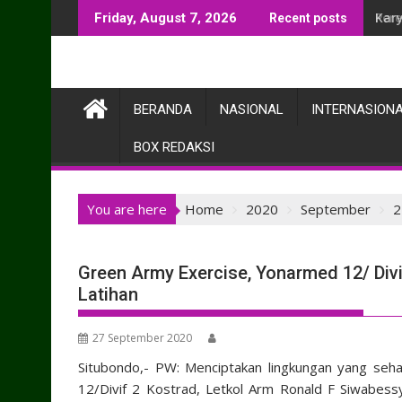
Skip
Kar
Friday, August 7, 2026
Recent posts
to
content
BERANDA
NASIONAL
INTERNASION
BOX REDAKSI
You are here
Home
2020
September
2
Green Army Exercise, Yonarmed 12/ Div
Latihan
27 September 2020
Situbondo,- PW: Menciptakan lingkungan yang seha
12/Divif 2 Kostrad, Letkol Arm Ronald F Siwabessy