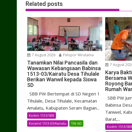
Related posts
7 August 2026
Pelopor Wiratama
Tanamkan Nilai Pancasila dan
7 August 202
Wawasan Kebangsaan Babinsa
Karya Bakt
1513-03/Kairatu Desa Tihulale
Bersama W
Berikan Wanwil kepada Siswa
Royong Ba
SD
Rumah Wa
SBB PW Bertempat di SD Negeri 1
SBB PW Juma
Tihulale, Desa Tihulale, Kecamatan
Babinsa Desa
Amalatu, Kabupaten Seram Bagian...
Taniwel, Kab
Kodim 1513/SBB
Barat,...
Koramil 1513-03/Kairatu
TNI AD
Kodim 1513/SB