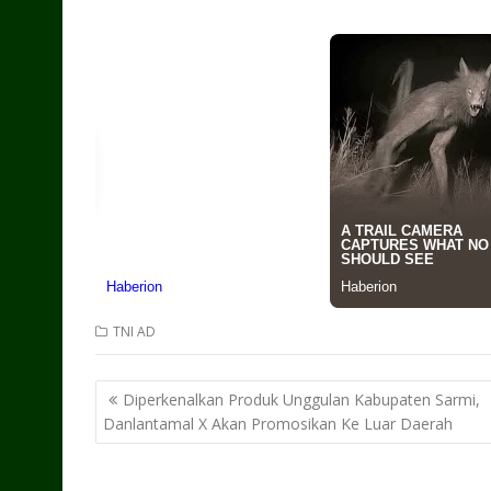
TNI AD
Post
Diperkenalkan Produk Unggulan Kabupaten Sarmi,
navigation
Danlantamal X Akan Promosikan Ke Luar Daerah