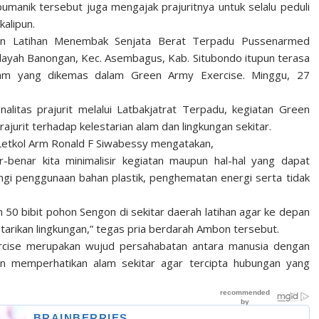
anik tersebut juga mengajak prajuritnya untuk selalu peduli
kalipun.
giatan Latihan Menembak Senjata Berat Terpadu Pussenarmed
wilayah Banongan, Kec. Asembagus, Kab. Situbondo itupun terasa
lam yang dikemas dalam Green Army Exercise. Minggu, 27
itas prajurit melalui Latbakjatrat Terpadu, kegiatan Green
jurit terhadap kelestarian alam dan lingkungan sekitar.
 Letkol Arm Ronald F Siwabessy mengatakan,
-benar kita minimalisir kegiatan maupun hal-hal yang dapat
gi penggunaan bahan plastik, penghematan energi serta tidak
man 50 bibit pohon Sengon di sekitar daerah latihan agar ke depan
tarikan lingkungan,” tegas pria berdarah Ambon tersebut.
rcise merupakan wujud persahabatan antara manusia dengan
gan memperhatikan alam sekitar agar tercipta hubungan yang