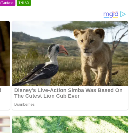
2/Taniwel
TNI AD