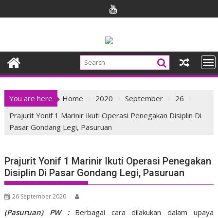
Skip
to
content
You are here
Home
2020
September
26
Prajurit Yonif 1 Marinir Ikuti Operasi Penegakan Disiplin Di
Pasar Gondang Legi, Pasuruan
Prajurit Yonif 1 Marinir Ikuti Operasi Penegakan
Disiplin Di Pasar Gondang Legi, Pasuruan
26 September 2020
(Pasuruan) PW :
Berbagai cara dilakukan dalam upaya