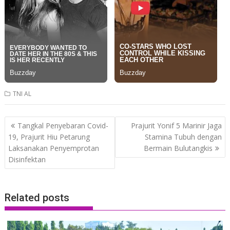
TNI AL
Post
Tangkal Penyebaran Covid-
Prajurit Yonif 5 Marinir Jaga
navigation
19, Prajurit Hiu Petarung
Stamina Tubuh dengan
Laksanakan Penyemprotan
Bermain Bulutangkis
Disinfektan
Related posts