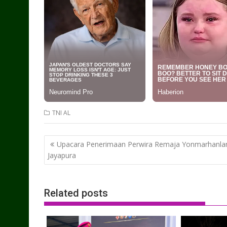
TNI AL
Post
Upacara Penerimaan Perwira Remaja Yonmarhanla
navigation
Jayapura
Related posts