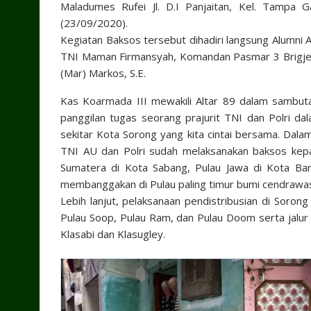
Maladumes Rufei Jl. D.I Panjaitan, Kel. Tampa 
(23/09/2020).
Kegiatan Baksos tersebut dihadiri langsung Alumni A
TNI Maman Firmansyah, Komandan Pasmar 3 Brigjen 
(Mar) Markos, S.E.
Kas Koarmada III mewakili Altar 89 dalam sambuta
panggilan tugas seorang prajurit TNI dan Polri d
sekitar Kota Sorong yang kita cintai bersama. Dala
TNI AU dan Polri sudah melaksanakan baksos kepad
Sumatera di Kota Sabang, Pulau Jawa di Kota Bant
membanggakan di Pulau paling timur bumi cendrawas
Lebih lanjut, pelaksanaan pendistribusian di Sorong
Pulau Soop, Pulau Ram, dan Pulau Doom serta jalu
Klasabi dan Klasugley.