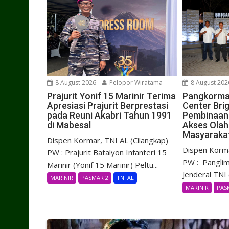
8 August 2026
Pelopor Wiratama
8 August 202
Prajurit Yonif 15 Marinir Terima
Pangkorma
Apresiasi Prajurit Berprestasi
Center Brig
pada Reuni Akabri Tahun 1991
Pembinaan 
di Mabesal
Akses Olah
Masyaraka
Dispen Kormar, TNI AL (Cilangkap)
Dispen Korma
PW : Prajurit Batalyon Infanteri 15
PW : Panglim
Marinir (Yonif 15 Marinir) Peltu...
Jenderal TNI (
MARINIR
PASMAR 2
TNI AL
MARINIR
PAS