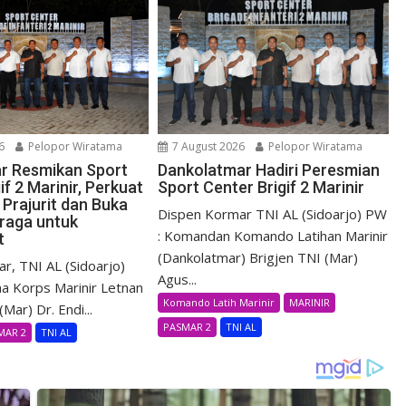
6
Pelopor Wiratama
7 August 2026
Pelopor Wiratama
r Resmikan Sport
Dankolatmar Hadiri Peresmian
if 2 Marinir, Perkuat
Sport Center Brigif 2 Marinir
Prajurit dan Buka
Dispen Kormar TNI AL (Sidoarjo) PW
raga untuk
: Komandan Komando Latihan Marinir
t
(Dankolatmar) Brigjen TNI (Mar)
r, TNI AL (Sidoarjo)
Agus...
a Korps Marinir Letnan
Komando Latih Marinir
MARINIR
Mar) Dr. Endi...
PASMAR 2
TNI AL
MAR 2
TNI AL