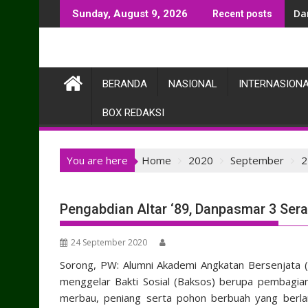
Skip
Da
Sunday, August 9, 2026
Recent posts
to
content
BERANDA
NASIONAL
INTERNASION
BOX REDAKSI
You are here
Home
2020
September
2
Pengabdian Altar ‘89, Danpasmar 3 Ser
24 September 2020
Sorong, PW: Alumni Akademi Angkatan Bersenjata 
menggelar Bakti Sosial (Baksos) berupa pembagia
merbau, peniang serta pohon berbuah yang berlang