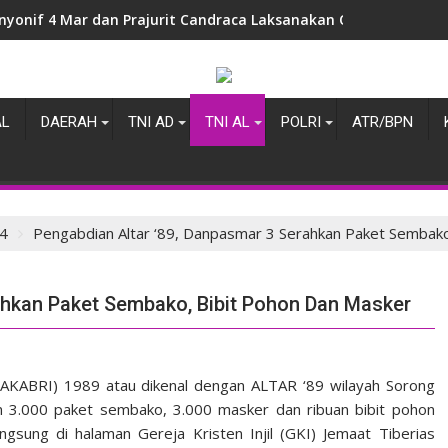
nyonif 4 Mar dan Prajurit Candraca Laksanakan Olahraga Gemb
AL
DAERAH
TNI AD
TNI AL
POLRI
ATR/BPN
4
Pengabdian Altar ‘89, Danpasmar 3 Serahkan Paket Sembako
ahkan Paket Sembako, Bibit Pohon Dan Masker
(AKABRI) 1989 atau dikenal dengan ALTAR ‘89 wilayah Sorong
n 3.000 paket sembako, 3.000 masker dan ribuan bibit pohon
sung di halaman Gereja Kristen Injil (GKI) Jemaat Tiberias