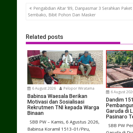
Post
Pengabdian Altar ‘89, Danpasmar 3 Serahkan Paket
navigation
Sembako, Bibit Pohon Dan Masker
Related posts
6 August 2026
Pelopor Wiratama
6 August 202
Babinsa Waesala Berikan
Dandim 15
Motivasi dan Sosialisasi
Pembangu
Rekrutmen TNI kepada Warga
Garuda di 
Binaan
Pasinaro T
SBB PW – Kamis, 6 Agustus 2026,
SBB PW Pem
Babinsa Koramil 1513-01/Piru,
Garuda di Du