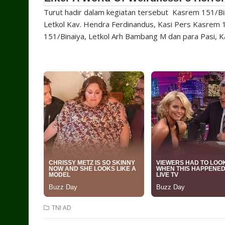
Turut hadir dalam kegiatan tersebut Kasrem 151/Bin
Letkol Kav. Hendra Ferdinandus, Kasi Pers Kasrem 1
151/Binaiya, Letkol Arh Bambang M dan para Pasi, K
TNI AD