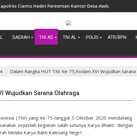
Kapolres Ciamis Perkuat Sinergitas dengan Kejaksaan Negeri,
AL
DAERAH
TNI AD
TNI AL
POLRI
ATR/BPN
4
Dalam Rangka HUT TNI Ke-75,Kodam XVI Wujudkan Sarana 
I Wujudkan Sarana Olahraga
nesia (TNI) yang ke-75 tanggal 5 Oktober 2020 mendatang.
sanakan sejumlah kegiatan salah satunya Karya Bhakti dengan
ah Melalui Karya Bakti Kalesang Negri”.