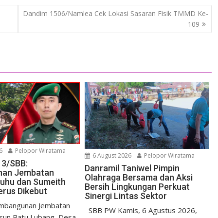
Dandim 1506/Namlea Cek Lokasi Sasaran Fisik TMMD Ke-
109
6
Pelopor Wiratama
6 August 2026
Pelopor Wiratama
13/SBB:
Danramil Taniwel Pimpin
nan Jembatan
Olahraga Bersama dan Aksi
Luhu dan Sumeith
Bersih Lingkungan Perkuat
erus Dikebut
Sinergi Lintas Sektor
bangunan Jembatan
SBB PW Kamis, 6 Agustus 2026,
sun Batu Lubang, Desa