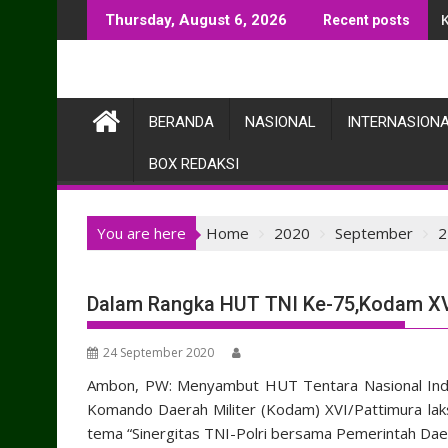
Skip
Thursday, August 6, 2026
Recent posts
to
content
BERANDA
NASIONAL
INTERNASION
BOX REDAKSI
You are here
Home
2020
September
2
Dalam Rangka HUT TNI Ke-75,Kodam XV
24 September 2020
Ambon, PW: Menyambut HUT Tentara Nasional Indo
Komando Daerah Militer (Kodam) XVI/Pattimura lak
tema “Sinergitas TNI-Polri bersama Pemerintah Daer