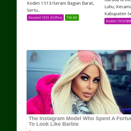
Kodim 1513/Seram Bagian Barat,
Luhu, Kecam
Sertu...
Kabupaten Se
Koramil 1513 -01/Piru
TNI AD
Kodim 1513/SB