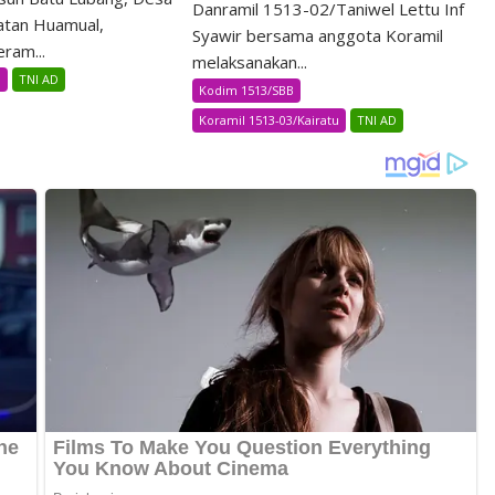
Danramil 1513-02/Taniwel Lettu Inf
atan Huamual,
Syawir bersama anggota Koramil
ram...
melaksanakan...
B
TNI AD
Kodim 1513/SBB
Koramil 1513-03/Kairatu
TNI AD