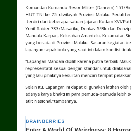
Komandan Komando Resor Militer (Danrem) 151/Binai
HUT TNI ke-75 diwilayah Provinsi Maluku. Peduli te
terdiri dari beberapa satuan Jajaran Kodam XVI/Pa
Yonif Raider 733/Masariku, Denkav 5/Blc dan Denzi
Mandala Karpan, Kelurahan Amantelu, Kecamatan Sir
yang berada di Provinsi Maluku. Sasaran kegiatan ber
lapangan sepak bola yang saat ini dalam kondisi tid
“Lapangan Mandala dipilih karena putra terbaik Maluk
representatif sesuai dengan standar untuk dilaksana
yang lalu pihaknya kesulitan mencari tempat pelak
Selain itu, Lapangan ini dapat di gunakan latihan oleh
adanya karya bhakti ini para pemuda-pemuda lebih 
atlit Nasional,”tambahnya.