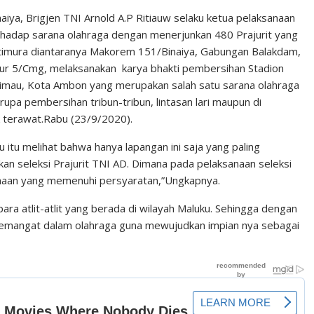
ya, Brigjen TNI Arnold A.P Ritiauw selaku ketua pelaksanaan
rhadap sarana olahraga dengan menerjunkan 480 Prajurit yang
ttimura diantaranya Makorem 151/Binaiya, Gabungan Balakdam,
pur 5/Cmg, melaksanakan karya bhakti pembersihan Stadion
imau, Kota Ambon yang merupakan salah satu sarana olahraga
upa pembersihan tribun-tribun, lintasan lari maupun di
ak terawat.Rabu (23/9/2020).
u itu melihat bahwa hanya lapangan ini saja yang paling
kan seleksi Prajurit TNI AD. Dimana pada pelaksanaan seleksi
sanaan yang memenuhi persyaratan,”Ungkapnya.
 para atlit-atlit yang berada di wilayah Maluku. Sehingga dengan
semangat dalam olahraga guna mewujudkan impian nya sebagai