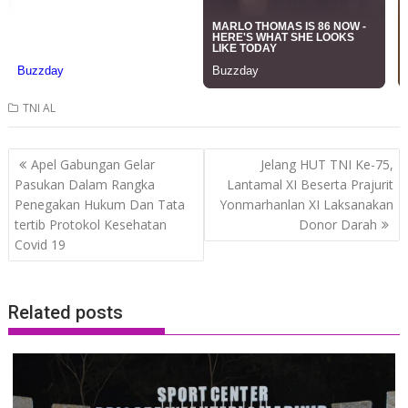
TNI AL
Post
Apel Gabungan Gelar
Jelang HUT TNI Ke-75,
navigation
Pasukan Dalam Rangka
Lantamal XI Beserta Prajurit
Penegakan Hukum Dan Tata
Yonmarhanlan XI Laksanakan
tertib Protokol Kesehatan
Donor Darah
Covid 19
Related posts