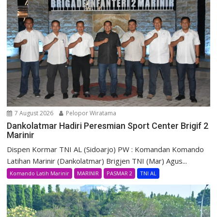
7 August 2026
Pelopor Wiratama
Dankolatmar Hadiri Peresmian Sport Center Brigif 2
Marinir
Dispen Kormar TNI AL (Sidoarjo) PW : Komandan Komando
Latihan Marinir (Dankolatmar) Brigjen TNI (Mar) Agus...
Komando Latih Marinir
MARINIR
PASMAR 2
TNI AL