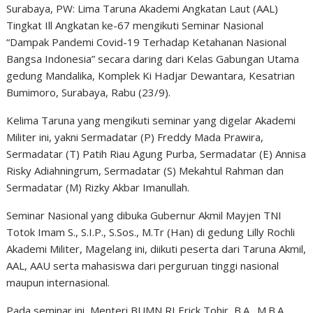
Surabaya, PW: Lima Taruna Akademi Angkatan Laut (AAL)
Tingkat Ill Angkatan ke-67 mengikuti Seminar Nasional
“Dampak Pandemi Covid-19 Terhadap Ketahanan Nasional
Bangsa Indonesia” secara daring dari Kelas Gabungan Utama
gedung Mandalika, Komplek Ki Hadjar Dewantara, Kesatrian
Bumimoro, Surabaya, Rabu (23/9).
Kelima Taruna yang mengikuti seminar yang digelar Akademi
Militer ini, yakni Sermadatar (P) Freddy Mada Prawira,
Sermadatar (T) Patih Riau Agung Purba, Sermadatar (E) Annisa
Risky Adiahningrum, Sermadatar (S) Mekahtul Rahman dan
Sermadatar (M) Rizky Akbar Imanullah.
Seminar Nasional yang dibuka Gubernur Akmil Mayjen TNI
Totok Imam S., S.I.P., S.Sos., M.Tr (Han) di gedung Lilly Rochli
Akademi Militer, Magelang ini, diikuti peserta dari Taruna Akmil,
AAL, AAU serta mahasiswa dari perguruan tinggi nasional
maupun internasional.
Pada seminar ini, Menteri BUMN RI Erick Tohir, B.A., M.B.A.