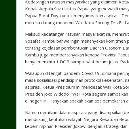
Kedatangan ratusan masyarakat yang dipimpin Ket
Kepala-kepala Suku Lintas Papua yang mewakili mas
Papua Barat Daya untuk menyampaikan aspirasi. Deng
mereka datang menemui Wali Kota Sorong Drs Ec L
Maksud kedatangan ratusan masyarakat ini, menuru
Yosafat Kambu bahwa ingin menanyakan komitmen p
tentang kejelasan pembentukan Daerah Otonom Baru
Kambu juga mempertanyakan kenapa Provinsi Papua 
hanya meminta 1 DOB sampai saat belum jelas. Pada
Walaupun ditengah pandemi Covid-19, dimana pening
masa sosialisasi pendisiplinan protokol kesehata
aspirasi. Ketua Presidium ini mendesak Wali Kota 
Presiden Joko Widodo. “Wali Kota segera sampaikan
di negeri ini. Tanyakan apakah akan ada pemekaran a
Namun demikian dalam aspirasi yang disampaikan b
mendukung keutuhan wilayah Negara Kesatuan Repub
kepemimpinan Presiden Jokowi dengan strategi dan