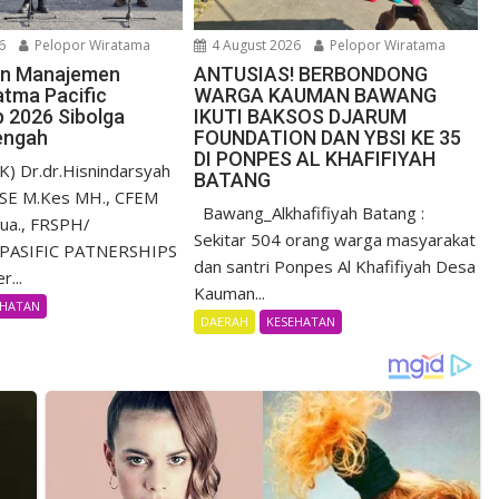
6
Pelopor Wiratama
4 August 2026
Pelopor Wiratama
n Manajemen
ANTUSIAS! BERBONDONG
tma Pacific
WARGA KAUMAN BAWANG
p 2026 Sibolga
IKUTI BAKSOS DJARUM
engah
FOUNDATION DAN YBSI KE 35
DI PONPES AL KHAFIFIYAH
K) Dr.dr.Hisnindarsyah
BATANG
 SE M.Kes MH., CFEM
Bawang_Alkhafifiyah Batang :
ua., FRSPH/
Sekitar 504 orang warga masyarakat
PASIFIC PATNERSHIPS
dan santri Ponpes Al Khafifiyah Desa
r...
Kauman...
EHATAN
DAERAH
KESEHATAN