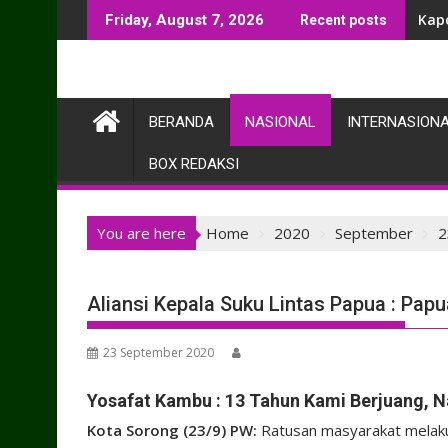
Skip
Kap
Friday, August 7, 2026
Recent posts
to
content
BERANDA
NASIONAL
INTERNASION
BOX REDAKSI
You are here
Home
2020
September
2
Aliansi Kepala Suku Lintas Papua : Pap
23 September 2020
Yosafat Kambu : 13 Tahun Kami Berjuang, N
Kota Sorong (23/9) PW:
Ratusan masyarakat melaku