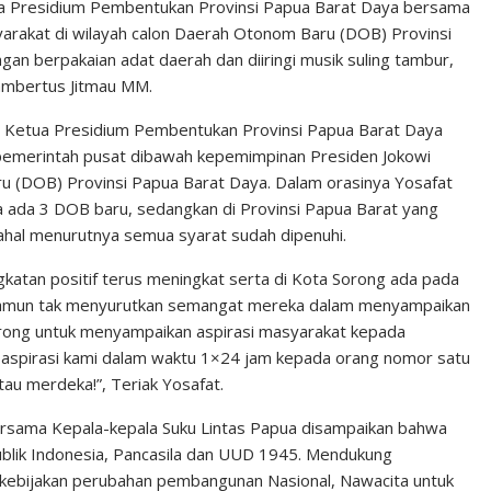
ua Presidium Pembentukan Provinsi Papua Barat Daya bersama
yarakat di wilayah calon Daerah Otonom Baru (DOB) Provinsi
an berpakaian adat daerah dan diiringi musik suling tambur,
ambertus Jitmau MM.
t Ketua Presidium Pembentukan Provinsi Papua Barat Daya
emerintah pusat dibawah kepemimpinan Presiden Jokowi
 (DOB) Provinsi Papua Barat Daya. Dalam orasinya Yosafat
ada 3 DOB baru, sedangkan di Provinsi Papua Barat yang
hal menurutnya semua syarat sudah dipenuhi.
katan positif terus meningkat serta di Kota Sorong ada pada
n, namun tak menyurutkan semangat mereka dalam menyampaikan
Sorong untuk menyampaikan aspirasi masyarakat kepada
 aspirasi kami dalam waktu 1×24 jam kepada orang nomor satu
tau merdeka!”, Teriak Yosafat.
ersama Kepala-kepala Suku Lintas Papua disampaikan bahwa
lik Indonesia, Pancasila dan UUD 1945. Mendukung
 kebijakan perubahan pembangunan Nasional, Nawacita untuk