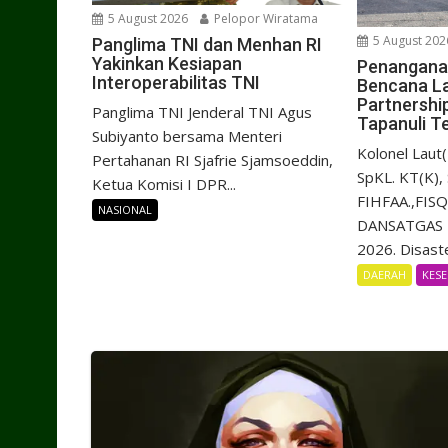
5 August 2026
Pelopor Wiratama
5 August 202
Panglima TNI dan Menhan RI
Yakinkan Kesiapan
Penangana
Interoperabilitas TNI
Bencana La
Partnershi
Panglima TNI Jenderal TNI Agus
Tapanuli T
Subiyanto bersama Menteri
Kolonel Laut(
Pertahanan RI Sjafrie Sjamsoeddin,
SpKL. KT(K),
Ketua Komisi I DPR...
FIHFAA.,FISQ
NASIONAL
DANSATGAS 
2026. Disaste
DAERAH
KES