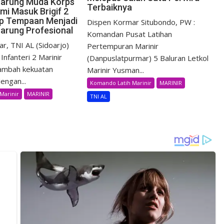
etarung Muda Korps
Terbaiknya
mi Masuk Brigif 2
iap Tempaan Menjadi
Dispen Kormar Situbondo, PW :
tarung Profesional
Komandan Pusat Latihan
r, TNI AL (Sidoarjo)
Pertempuran Marinir
Infanteri 2 Marinir
(Danpuslatpurmar) 5 Baluran Letkol
ambah kekuatan
Marinir Yusman...
engan...
Komando Latih Marinir
MARINIR
Marinir
MARINIR
TNI AL