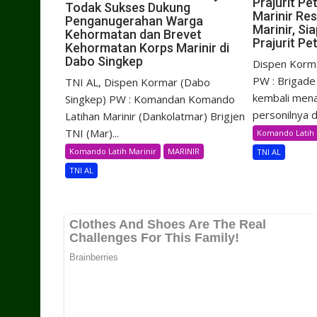
Prajurit P
Todak Sukses Dukung
Marinir Res
Penganugerahan Warga
Marinir, S
Kehormatan dan Brevet
Prajurit Pe
Kehormatan Korps Marinir di
Dabo Singkep
Dispen Korma
PW : Brigade 
TNI AL, Dispen Kormar (Dabo
kembali men
Singkep) PW : Komandan Komando
personilnya d
Latihan Marinir (Dankolatmar) Brigjen
TNI (Mar)...
Komando Latih 
Komando Latih Marinir
MARINIR
TNI AL
TNI AL