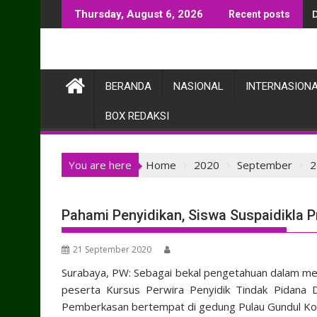
Skip
Thursday, August 6, 2026
Recent posts
to
content
BERANDA
NASIONAL
INTERNASION
BOX REDAKSI
You are here
Home
2020
September
2
Pahami Penyidikan, Siswa Suspaidikla 
21 September 2020
Surabaya, PW: Sebagai bekal pengetahuan dalam mela
peserta Kursus Perwira Penyidik Tindak Pidana D
Pemberkasan bertempat di gedung Pulau Gundul Kola