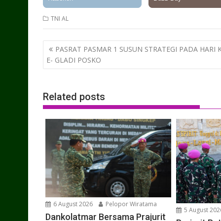
TNI AL
Post
PASRAT PASMAR 1 SUSUN STRATEGI PADA HARI K
navigation
E- GLADI POSKO
Related posts
6 August 2026
Pelopor Wiratama
5 August 202
Dankolatmar Bersama Prajurit