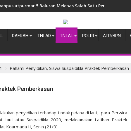
Danpuslatpurmar 5 Baluran Melepas Salah Satu Perwira Terbai
AL
DAERAH
TNI AD
TNI AL
POLRI
ATR/BPN
1
Pahami Penyidikan, Siswa Suspaidikla Praktek Pemberkasan
Praktek Pemberkasan
kukan penyidikan terhadap tindak pidana di laut, para Perwira
i Laut atau Suspaidikla 2020, melaksanakan Latihan Praktek
t Koarmada II, Senin (21/9).