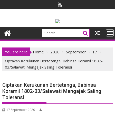
Skip
to
content
You are here
Home
2020
September
17
Ciptakan Kerukunan Bertetanga, Babinsa Koramil 1802-
03/Salawati Mengajak Saling Toleransi
Ciptakan Kerukunan Bertetanga, Babinsa
Koramil 1802-03/Salawati Mengajak Saling
Toleransi
17 September 2020