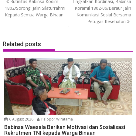
Rutinitas Babinsa Kodim
Tingkatkan Kordinasi, Babinsa
navigation
1802/Sorong, Jalin Silaturrahmi
Koramil 1802-06/Beraur Jalin
Kepada Semua Warga Binaan
Komunikasi Sosial Bersama
Petugas Kesehatan
Related posts
6 August 2026
Pelopor Wiratama
Babinsa Waesala Berikan Motivasi dan Sosialisasi
Rekrutmen TNI kepada Warga Binaan