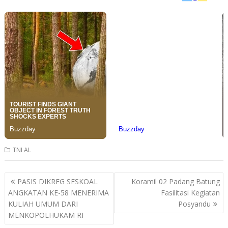
TNI AL
Post
PASIS DIKREG SESKOAL
Koramil 02 Padang Batung
navigation
ANGKATAN KE-58 MENERIMA
Fasilitasi Kegiatan
KULIAH UMUM DARI
Posyandu
MENKOPOLHUKAM RI