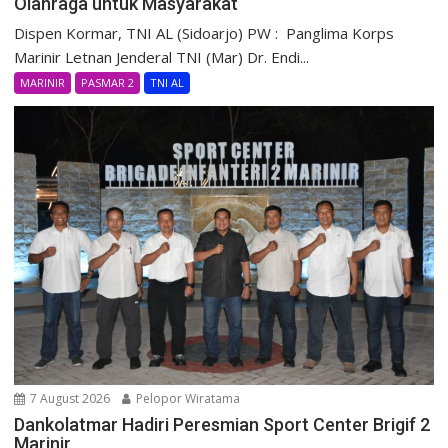
Olahraga untuk Masyarakat
Dispen Kormar, TNI AL (Sidoarjo) PW : Panglima Korps
Marinir Letnan Jenderal TNI (Mar) Dr. Endi...
MARINIR
PASMAR 2
TNI AL
7 August 2026
Pelopor Wiratama
Dankolatmar Hadiri Peresmian Sport Center Brigif 2
Marinir