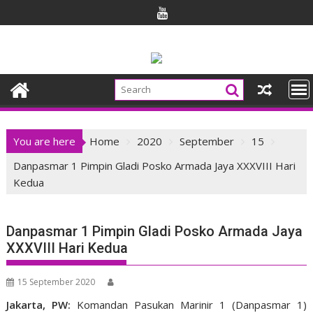
Skip
to
content
You are here
Home
2020
September
15
Danpasmar 1 Pimpin Gladi Posko Armada Jaya XXXVIII Hari
Kedua
Danpasmar 1 Pimpin Gladi Posko Armada Jaya
XXXVIII Hari Kedua
15 September 2020
Jakarta, PW:
Komandan Pasukan Marinir 1 (Danpasmar 1)