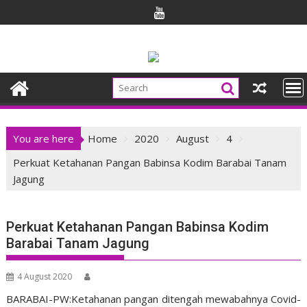
Skip
to
content
You are here
Home
2020
August
4
Perkuat Ketahanan Pangan Babinsa Kodim Barabai Tanam
Jagung
Perkuat Ketahanan Pangan Babinsa Kodim
Barabai Tanam Jagung
4 August 2020
BARABAI-PW:Ketahanan pangan ditengah mewabahnya Covid-