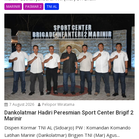
MARINIR
PASMAR 2
TNI AL
7 August 2026
Pelopor Wiratama
Dankolatmar Hadiri Peresmian Sport Center Brigif 2
Marinir
Dispen Kormar TNI AL (Sidoarjo) PW : Komandan Komando
Latihan Marinir (Dankolatmar) Brigjen TNI (Mar) Agus...