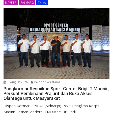
MARINIR
PASMAR 2
TNI AL
8 August 2026
Pelopor Wiratama
Pangkormar Resmikan Sport Center Brigif 2 Marinir,
Perkuat Pembinaan Prajurit dan Buka Akses
Olahraga untuk Masyarakat
Dispen Kormar, TNI AL (Sidoarjo) PW : Panglima Korps
Marinir Letnan Jenderal TNI (Mar) Dr. Endi...