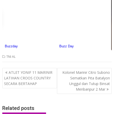
TNI AL
Post
ATLET YONIF 11 MARINIR
Kolonel Marinir Citro Subono
navigation
LATIHAN CROOS COUNTRY
Sematkan Pita Batalyon
SECARA BERTAHAP
Unggul dan Tutup Binsat
Menbanpur 2 Mar
Related posts