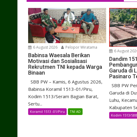
6 August 2026
Pelopor Wiratama
6 August 202
Babinsa Waesala Berikan
Dandim 15
Motivasi dan Sosialisasi
Pembangu
Rekrutmen TNI kepada Warga
Garuda di 
Binaan
Pasinaro T
SBB PW – Kamis, 6 Agustus 2026,
SBB PW Pem
Babinsa Koramil 1513-01/Piru,
Garuda di Du
Kodim 1513/Seram Bagian Barat,
Luhu, Kecam
Sertu...
Kabupaten Se
Koramil 1513 -01/Piru
TNI AD
Kodim 1513/SB