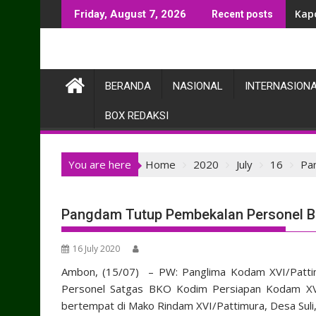
Skip
Kap
Awal
Friday, August 7, 2026
Recent posts
to
content
BERANDA
NASIONAL
INTERNASION
BOX REDAKSI
You are here
Home
2020
July
16
Pa
Pangdam Tutup Pembekalan Personel 
16 July 2020
Ambon, (15/07) – PW: Panglima Kodam XVI/Patt
Personel Satgas BKO Kodim Persiapan Kodam XVI
bertempat di Mako Rindam XVI/Pattimura, Desa Sul