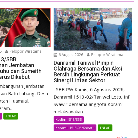
6
Pelopor Wiratama
6 August 2026
Pelopor Wiratama
13/SBB:
Danramil Taniwel Pimpin
nan Jembatan
Olahraga Bersama dan Aksi
Luhu dan Sumeith
Bersih Lingkungan Perkuat
erus Dikebut
Sinergi Lintas Sektor
bangunan Jembatan
SBB PW Kamis, 6 Agustus 2026,
sun Batu Lubang, Desa
Danramil 1513-02/Taniwel Lettu Inf
atan Huamual,
Syawir bersama anggota Koramil
ram...
melaksanakan...
B
TNI AD
Kodim 1513/SBB
Koramil 1513-03/Kairatu
TNI AD