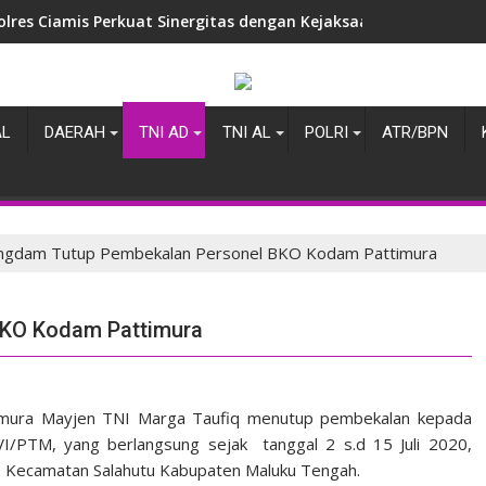
olres Ciamis Perkuat Sinergitas dengan Kejaksaan Negeri, Ba
i Tugas di Ciamis, AKBP Eko Iskandar Sambangi Kantor IPJI Perk
AL
DAERAH
TNI AD
TNI AL
POLRI
ATR/BPN
ngdam Tutup Pembekalan Personel BKO Kodam Pattimura
BKO Kodam Pattimura
imura Mayjen TNI Marga Taufiq menutup pembekalan kepada
/PTM, yang berlangsung sejak tanggal 2 s.d 15 Juli 2020,
i, Kecamatan Salahutu Kabupaten Maluku Tengah.