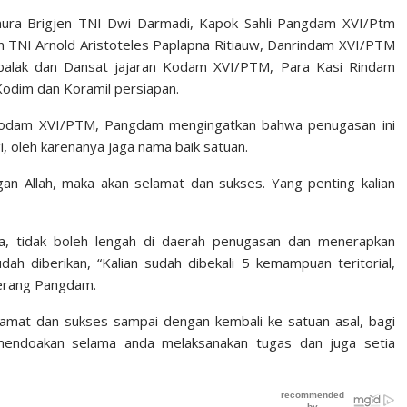
imura Brigjen TNI Dwi Darmadi, Kapok Sahli Pangdam XVI/Ptm
 TNI Arnold Aristoteles Paplapna Ritiauw, Danrindam XVI/PTM
abalak dan Dansat jajaran Kodam XVI/PTM, Para Kasi Rindam
dim dan Koramil persiapan.
Kodam XVI/PTM, Pangdam mengingatkan bahwa penugasan ini
i, oleh karenanya jaga nama baik satuan.
gan Allah, maka akan selamat dan sukses. Yang penting kalian
a, tidak boleh lengah di daerah penugasan dan menerapkan
ah diberikan, “Kalian sudah dibekali 5 kemampuan teritorial,
terang Pangdam.
mat dan sukses sampai dengan kembali ke satuan asal, bagi
mendoakan selama anda melaksanakan tugas dan juga setia