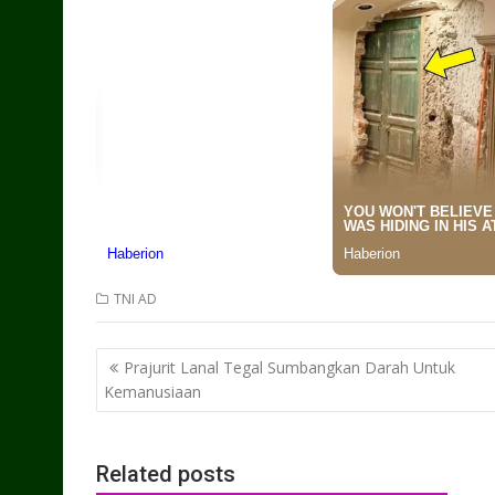
TNI AD
Post
Prajurit Lanal Tegal Sumbangkan Darah Untuk
navigation
Kemanusiaan
Related posts