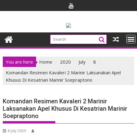
Skip
to
content
You are here
Home
2020
July
8
Komandan Resimen Kavaleri 2 Marinir Laksanakan Apel
Khusus Di Kesatrian Marinir Soepraptono
Komandan Resimen Kavaleri 2 Marinir
Laksanakan Apel Khusus Di Kesatrian Marinir
Soepraptono
8 July 2020