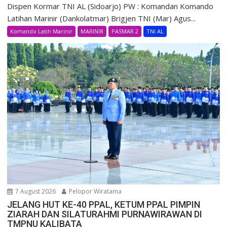
Dispen Kormar TNI AL (Sidoarjo) PW : Komandan Komando
Latihan Marinir (Dankolatmar) Brigjen TNI (Mar) Agus...
Komando Latih Marinir
MARINIR
PASMAR 2
TNI AL
7 August 2026
Pelopor Wiratama
JELANG HUT KE-40 PPAL, KETUM PPAL PIMPIN
ZIARAH DAN SILATURAHMI PURNAWIRAWAN DI
TMPNU KALIBATA