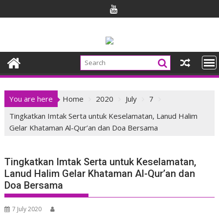
Skip
to
content
You are here
Home
2020
July
7
Tingkatkan Imtak Serta untuk Keselamatan, Lanud Halim
Gelar Khataman Al-Qur’an dan Doa Bersama
Tingkatkan Imtak Serta untuk Keselamatan,
Lanud Halim Gelar Khataman Al-Qur’an dan
Doa Bersama
7 July 2020