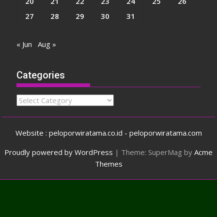
20
21
22
23
24
25
26
27
28
29
30
31
« Jun
Aug »
Categories
Categories
Website : peloporwiratama.co.id - peloporwiratama.com
Proudly powered by WordPress
|
Theme: SuperMag by
Acme
Themes