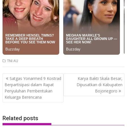
TNI AU
Post
Satgas Yonarmed 9 Kostrad
Karya Bakti Skala Besar,
navigation
Berpartisipasi dalam Rapat
Dipusatkan di Kabupaten
Penyuluhan Pembentukan
Bojonegoro
Keluarga Berencana
Related posts