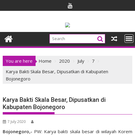
Skip
to
content
You are here
Home
2020
July
7
Karya Bakti Skala Besar, Dipusatkan di Kabupaten
Bojonegoro
Karya Bakti Skala Besar, Dipusatkan di
Kabupaten Bojonegoro
7 July 2020
Bojonegoro,-
PW: Karya bakti skala besar di wilayah Korem