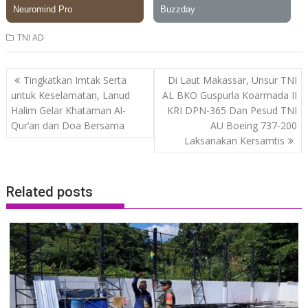
TNI AD
Post
Tingkatkan Imtak Serta
Di Laut Makassar, Unsur TNI
navigation
untuk Keselamatan, Lanud
AL BKO Guspurla Koarmada II
Halim Gelar Khataman Al-
KRI DPN-365 Dan Pesud TNI
Qur’an dan Doa Bersama
AU Boeing 737-200
Laksanakan Kersamtis
Related posts