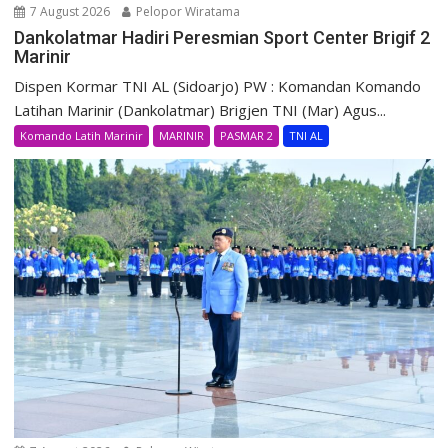
7 August 2026
Pelopor Wiratama
Dankolatmar Hadiri Peresmian Sport Center Brigif 2
Marinir
Dispen Kormar TNI AL (Sidoarjo) PW : Komandan Komando
Latihan Marinir (Dankolatmar) Brigjen TNI (Mar) Agus...
Komando Latih Marinir
MARINIR
PASMAR 2
TNI AL