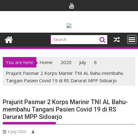
Skip
to
content
You are here
Home
2020
July
6
Prajurit Pasmar 2 Korps Marinir TNI AL Bahu-membahu
Tangani Pasien Covid 19 di RS Darurat MPP Sidoarjo
Prajurit Pasmar 2 Korps Marinir TNI AL Bahu-
membahu Tangani Pasien Covid 19 di RS
Darurat MPP Sidoarjo
6 July 2020