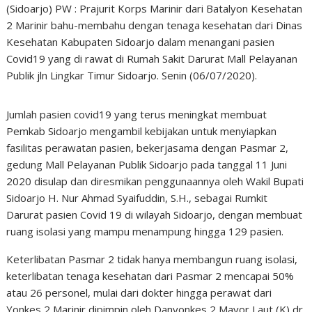
(Sidoarjo) PW : Prajurit Korps Marinir dari Batalyon Kesehatan
2 Marinir bahu-membahu dengan tenaga kesehatan dari Dinas
Kesehatan Kabupaten Sidoarjo dalam menangani pasien
Covid19 yang di rawat di Rumah Sakit Darurat Mall Pelayanan
Publik jln Lingkar Timur Sidoarjo. Senin (06/07/2020).
Jumlah pasien covid19 yang terus meningkat membuat
Pemkab Sidoarjo mengambil kebijakan untuk menyiapkan
fasilitas perawatan pasien, bekerjasama dengan Pasmar 2,
gedung Mall Pelayanan Publik Sidoarjo pada tanggal 11 Juni
2020 disulap dan diresmikan penggunaannya oleh Wakil Bupati
Sidoarjo H. Nur Ahmad Syaifuddin, S.H., sebagai Rumkit
Darurat pasien Covid 19 di wilayah Sidoarjo, dengan membuat
ruang isolasi yang mampu menampung hingga 129 pasien.
Keterlibatan Pasmar 2 tidak hanya membangun ruang isolasi,
keterlibatan tenaga kesehatan dari Pasmar 2 mencapai 50%
atau 26 personel, mulai dari dokter hingga perawat dari
Yonkes 2 Marinir dipimpin oleh Danyonkes 2 Mayor Laut (K) dr.