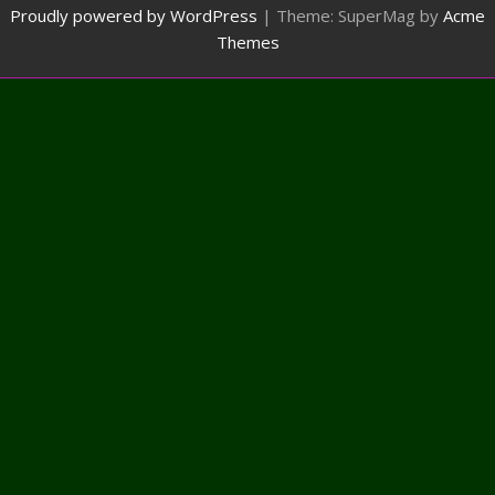
Proudly powered by WordPress
|
Theme: SuperMag by
Acme
Themes