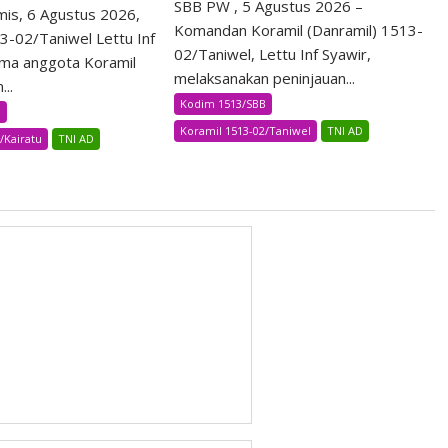
SBB PW , 5 Agustus 2026 –
s, 6 Agustus 2026,
Komandan Koramil (Danramil) 1513-
3-02/Taniwel Lettu Inf
02/Taniwel, Lettu Inf Syawir,
ma anggota Koramil
melaksanakan peninjauan...
..
Kodim 1513/SBB
B
Koramil 1513-02/Taniwel
TNI AD
/Kairatu
TNI AD