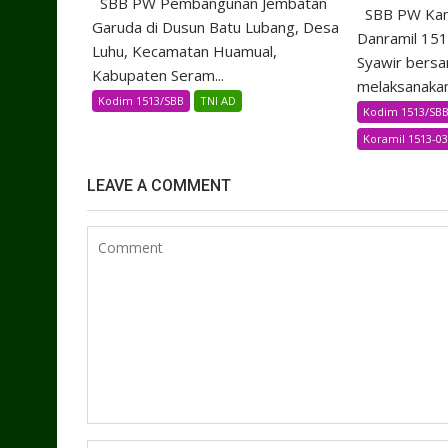
SBB PW Pembangunan Jembatan
SBB PW Kami
Garuda di Dusun Batu Lubang, Desa
Danramil 151
Luhu, Kecamatan Huamual,
Syawir bersa
Kabupaten Seram...
melaksanakan.
Kodim 1513/SBB
TNI AD
Kodim 1513/SB
Koramil 1513-03
LEAVE A COMMENT