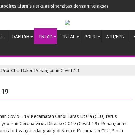
Awali Tugas di Ciamis, AKBP Eko Iskandar Sambangi Kantor IPJI 
AL
DAERAH
TNI AD
TNI AL
POLRI
ATR/BPN
 Pilar CLU Rakor Penanganan Covid-19
-19
n Covid – 19 Kecamatan Candi Laras Utara (CLU) terus
yebaran Corona Virus Disease 2019 (Covid-19). Penanganan
alam rapat yang berlangsung di Kantor Kecamatan CLU, Senin