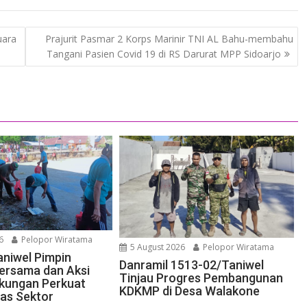
uara
Prajurit Pasmar 2 Korps Marinir TNI AL Bahu-membahu
Tangani Pasien Covid 19 di RS Darurat MPP Sidoarjo
6
Pelopor Wiratama
5 August 2026
Pelopor Wiratama
aniwel Pimpin
Danramil 1513-02/Taniwel
ersama dan Aksi
Tinjau Progres Pembangunan
gkungan Perkuat
KDKMP di Desa Walakone
tas Sektor