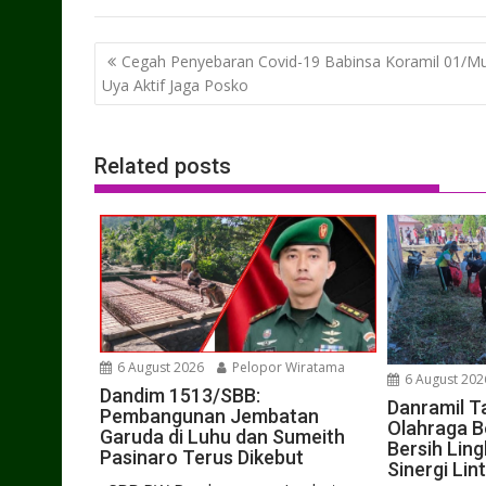
Post
Cegah Penyebaran Covid-19 Babinsa Koramil 01/M
navigation
Uya Aktif Jaga Posko
Related posts
6 August 2026
Pelopor Wiratama
6 August 202
Dandim 1513/SBB:
Danramil T
Pembangunan Jembatan
Olahraga B
Garuda di Luhu dan Sumeith
Bersih Lin
Pasinaro Terus Dikebut
Sinergi Lin