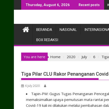
Skip
Thursday, August 6, 2026
Recent posts
to
content
BERANDA
NASIONAL
INTERNASION
BOX REDAKSI
You are here
Home
2020
July
6
Tiga
Tiga Pilar CLU Rakor Penanganan Covid
6 July 2020
Tapin-PW: Gugus Tugas Penanganan Pencegaha
memaksimalkan upaya pemutusan mata rantai pen
Covid-19 kali ini dilakukan melalui pembahasan d