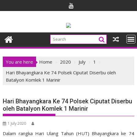
Skip
to
content
You are here
Home
2020
July
1
Hari Bhayangkara Ke 74 Polsek Ciputat Diserbu oleh
Batalyon Komlek 1 Marinir
Hari Bhayangkara Ke 74 Polsek Ciputat Diserbu
oleh Batalyon Komlek 1 Marinir
1 July 2020
Dalam rangka Hari Ulang Tahun (HUT) Bhayangkara ke 74