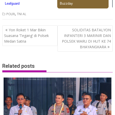
,
POLRI
TNI AL
Post
Yon Roket 1 Mar Bikin
SOLIDITAS BATALYON
navigation
Suasana ‘Tegang’ di Polsek
INFANTERI 3 MARINIR DAN
Medan Satria
POLSEK WARU DI HUT KE 74
BHAYANGKARA
Related posts