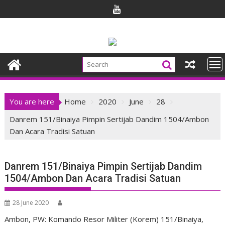
Skip
to
content
You are here
Home
2020
June
28
Danrem 151/Binaiya Pimpin Sertijab Dandim 1504/Ambon
Dan Acara Tradisi Satuan
Danrem 151/Binaiya Pimpin Sertijab Dandim
1504/Ambon Dan Acara Tradisi Satuan
28 June 2020
Ambon, PW: Komando Resor Militer (Korem) 151/Binaiya,