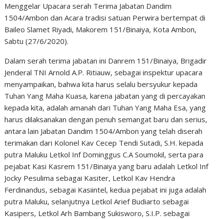
Menggelar Upacara serah Terima Jabatan Dandim
1504/Ambon dan Acara tradisi satuan Perwira bertempat di
Baileo Slamet Riyadi, Makorem 151/Binaiya, Kota Ambon,
Sabtu (27/6/2020).
Dalam serah terima jabatan ini Danrem 151/Binaiya, Brigadir
Jenderal TNI Arnold A.P. Ritiauw, sebagai inspektur upacara
menyampaikan, bahwa kita harus selalu bersyukur kepada
Tuhan Yang Maha Kuasa, karena jabatan yang di percayakan
kepada kita, adalah amanah dari Tuhan Yang Maha Esa, yang
harus dilaksanakan dengan penuh semangat baru dan serius,
antara lain Jabatan Dandim 1504/Ambon yang telah diserah
terimakan dari Kolonel Kav Cecep Tendi Sutadi, S.H. kepada
putra Maluku Letkol Inf Dominggus C.A Soumokil, serta para
pejabat Kasi Kasrem 151/Binaiya yang baru adalah Letkol Inf
Jocky Pesulima sebagai Kasiter, Letkol Kav Hendra
Ferdinandus, sebagai Kasiintel, kedua pejabat ini juga adalah
putra Maluku, selanjutnya Letkol Arief Budiarto sebagai
Kasipers, Letkol Arh Bambang Sukisworo, S.I.P. sebagai