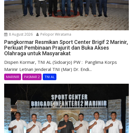
8 August 2026
Pelopor Wiratama
Pangkormar Resmikan Sport Center Brigif 2 Marinir,
Perkuat Pembinaan Prajurit dan Buka Akses
Olahraga untuk Masyarakat
Dispen Kormar, TNI AL (Sidoarjo) PW : Panglima Korps
Marinir Letnan Jenderal TNI (Mar) Dr. Endi...
MARINIR
PASMAR 2
TNI AL