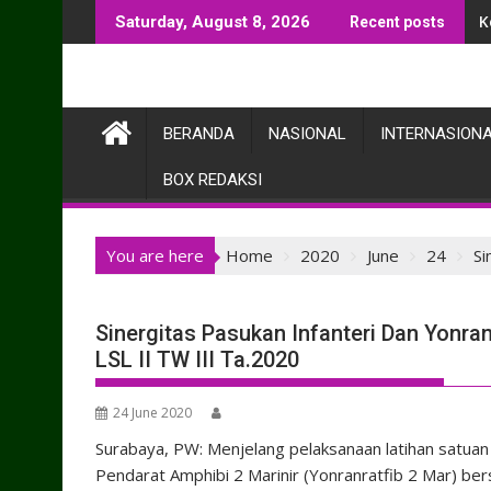
Skip
K
Saturday, August 8, 2026
Recent posts
to
content
BERANDA
NASIONAL
INTERNASION
BOX REDAKSI
You are here
Home
2020
June
24
Si
Sinergitas Pasukan Infanteri Dan Yonr
LSL II TW III Ta.2020
24 June 2020
Surabaya, PW: Menjelang pelaksanaan latihan satuan l
Pendarat Amphibi 2 Marinir (Yonranratfib 2 Mar) ber