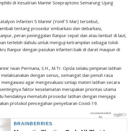
hibi di Kesatrian Marinir Soepraptono Semarung Ujung
atalyon Infanteri 5 Marinir (Yonif 5 Mar) tersebut,
mbali tentang prosedur embarkasi dan debarkasi,
pur, peran peninggalan Ranpur cepat dan atau lambat di laut,
ihkan terlebih dahulu untuk menguji ketrampilan sebagai tolok
u Ranpur dengan pasukan infanteri baik di darat maupun di
nir Iwan Permana, S.H., M.Tr. Opsla selaku pimpinan latihan
ar melaksanakan dengan serius, semangat dan penuh rasa
n mengawasi agar mengevaluasi setiap materi latihan secara
h pentingnya faktor keselamatan merupakan prioritas utama
ividu hendaknya mematuhi prosedur latihan dengan menjaga
sanakan protokol pencegahan penyebaran Covid-19.