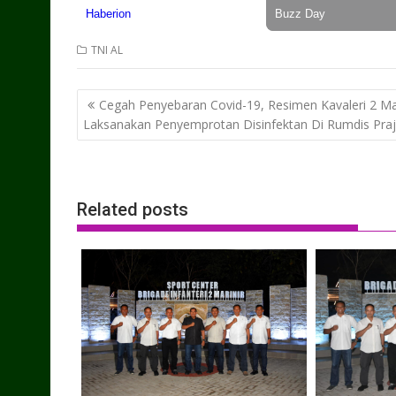
TNI AL
Post
Cegah Penyebaran Covid-19, Resimen Kavaleri 2 Mar
navigation
Laksanakan Penyemprotan Disinfektan Di Rumdis Praj
Related posts