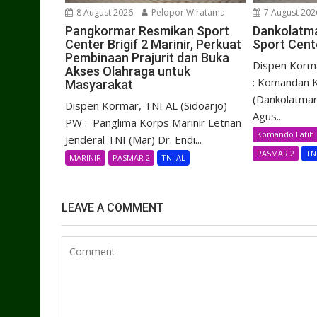
8 August 2026
Pelopor Wiratama
7 August 202
Pangkormar Resmikan Sport
Dankolatma
Center Brigif 2 Marinir, Perkuat
Sport Cente
Pembinaan Prajurit dan Buka
Dispen Korma
Akses Olahraga untuk
: Komandan K
Masyarakat
(Dankolatmar
Dispen Kormar, TNI AL (Sidoarjo)
Agus...
PW : Panglima Korps Marinir Letnan
Komando Latih 
Jenderal TNI (Mar) Dr. Endi...
PASMAR 2
TN
MARINIR
PASMAR 2
TNI AL
LEAVE A COMMENT