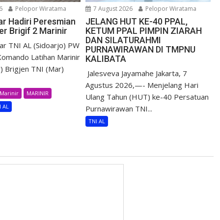
6
Pelopor Wiratama
7 August 2026
Pelopor Wiratama
r Hadiri Peresmian
JELANG HUT KE-40 PPAL,
r Brigif 2 Marinir
KETUM PPAL PIMPIN ZIARAH
DAN SILATURAHMI
r TNI AL (Sidoarjo) PW
PURNAWIRAWAN DI TMPNU
omando Latihan Marinir
KALIBATA
) Brigjen TNI (Mar)
​ Jalesveva Jayamahe Jakarta, 7
Agustus 2026,—- Menjelang Hari
Marinir
MARINIR
Ulang Tahun (HUT) ke-40 Persatuan
I AL
Purnawirawan TNI...
TNI AL