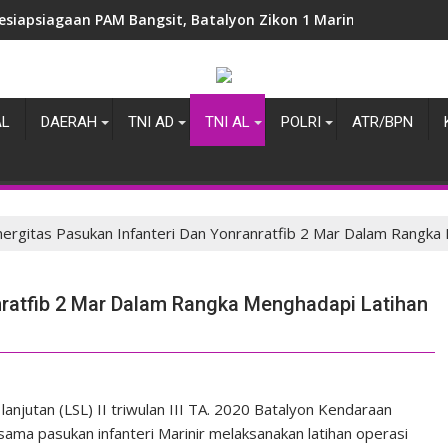
esiapsiagaan PAM Bangsit, Batalyon Zikon 1 Marinir Laksanakan
AL
DAERAH
TNI AD
TNI AL
POLRI
ATR/BPN
nergitas Pasukan Infanteri Dan Yonranratfib 2 Mar Dalam Rangka 
anratfib 2 Mar Dalam Rangka Menghadapi Latihan
anjutan (LSL) II triwulan III TA. 2020 Batalyon Kendaraan
sama pasukan infanteri Marinir melaksanakan latihan operasi