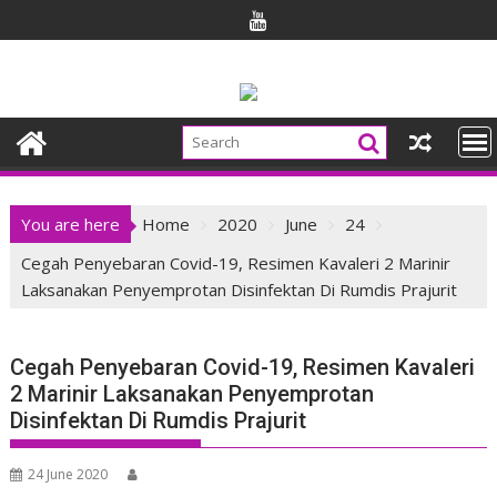
Skip
to
content
You are here
Home
2020
June
24
Cegah Penyebaran Covid-19, Resimen Kavaleri 2 Marinir
Laksanakan Penyemprotan Disinfektan Di Rumdis Prajurit
Cegah Penyebaran Covid-19, Resimen Kavaleri
2 Marinir Laksanakan Penyemprotan
Disinfektan Di Rumdis Prajurit
24 June 2020