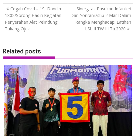
Post
Cegah Covid – 19, Dandim
Sinergitas Pasukan Infanteri
navigation
1802/Sorong Hadiri Kegiatan
Dan Yonranratfib 2 Mar Dalam
Penyerahan Alat Pelindung
Rangka Menghadapi Latihan
Tukang Ojek
LSL II TW III Ta.2020
Related posts