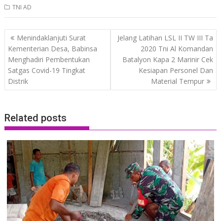
TNI AD
Post
Menindaklanjuti Surat
Jelang Latihan LSL II TW III Ta
navigation
Kementerian Desa, Babinsa
2020 Tni Al Komandan
Menghadiri Pembentukan
Batalyon Kapa 2 Marinir Cek
Satgas Covid-19 Tingkat
Kesiapan Personel Dan
Distrik
Material Tempur
Related posts