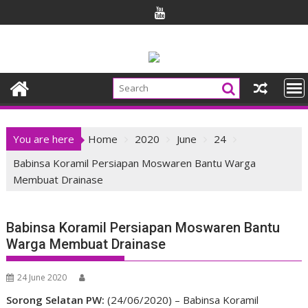
Skip
to
content
You are here
Home
2020
June
24
Babinsa Koramil Persiapan Moswaren Bantu Warga
Membuat Drainase
Babinsa Koramil Persiapan Moswaren Bantu
Warga Membuat Drainase
24 June 2020
Sorong Selatan PW:
(24/06/2020) – Babinsa Koramil