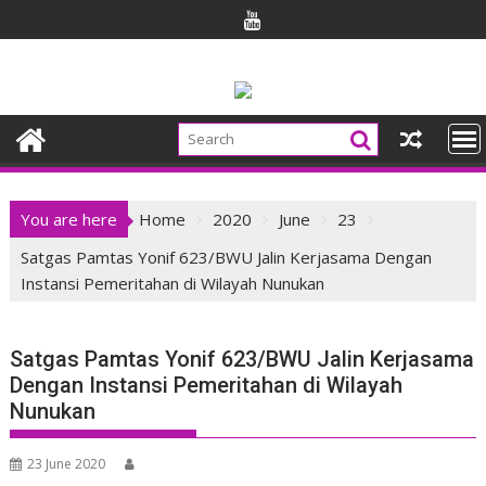
Skip
to
content
You are here
Home
2020
June
23
Satgas Pamtas Yonif 623/BWU Jalin Kerjasama Dengan
Instansi Pemeritahan di Wilayah Nunukan
Satgas Pamtas Yonif 623/BWU Jalin Kerjasama
Dengan Instansi Pemeritahan di Wilayah
Nunukan
23 June 2020