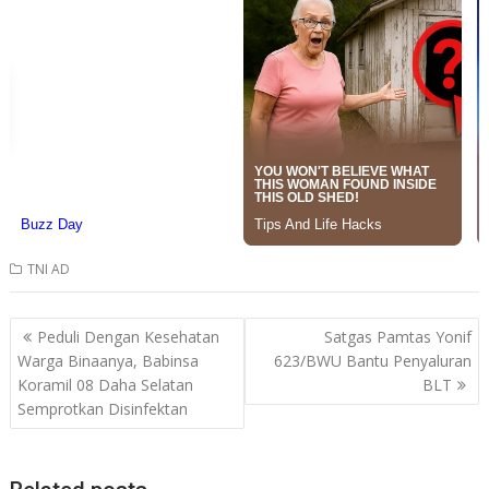
TNI AD
Post
Peduli Dengan Kesehatan
Satgas Pamtas Yonif
navigation
Warga Binaanya, Babinsa
623/BWU Bantu Penyaluran
Koramil 08 Daha Selatan
BLT
Semprotkan Disinfektan