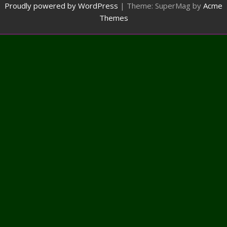
Proudly powered by WordPress
|
Theme: SuperMag by
Acme
Themes