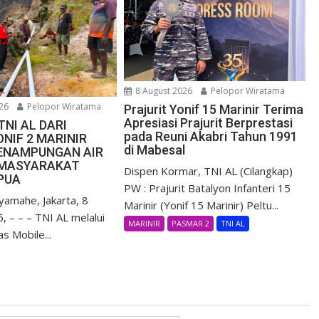
8 August 2026
Pelopor Wiratama
26
Pelopor Wiratama
Prajurit Yonif 15 Marinir Terima
Apresiasi Prajurit Berprestasi
TNI AL DARI
pada Reuni Akabri Tahun 1991
NIF 2 MARINIR
di Mabesal
ENAMPUNGAN AIR
MASYARAKAT
Dispen Kormar, TNI AL (Cilangkap)
APUA
PW : Prajurit Batalyon Infanteri 15
yamahe, Jakarta, 8
Marinir (Yonif 15 Marinir) Peltu...
, – – – TNI AL melalui
MARINIR
PASMAR 2
TNI AL
s Mobile...