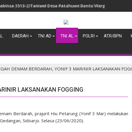
abinsa 1513-2/Taniwel Desa Patahuwe Bantu Warga, Wujud Ny
AL
DAERAH
TNI AD
TNI AL
POLRI
ATR/BPN
EGAH DEMAM BERDARAH, YONIF 3 MARINIR LAKSANAKAN FOG
ARINIR LAKSANAKAN FOGGING
am Berdarah, prajurit Hiu Petarung (Yonif 3 Mar) melakukan
r Gedangan, Sidoarjo. Selasa (23/06/2020).