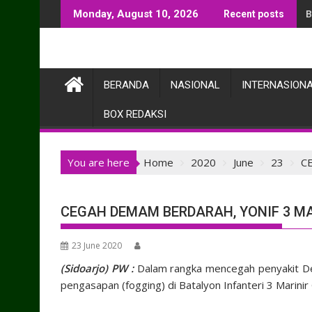
Skip
B
Monday, August 10, 2026
Recent posts
to
content
BERANDA
NASIONAL
INTERNASION
BOX REDAKSI
You are here
Home
2020
June
23
C
CEGAH DEMAM BERDARAH, YONIF 3 M
23 June 2020
(Sidoarjo) PW :
Dalam rangka mencegah penyakit Dem
pengasapan (fogging) di Batalyon Infanteri 3 Marini