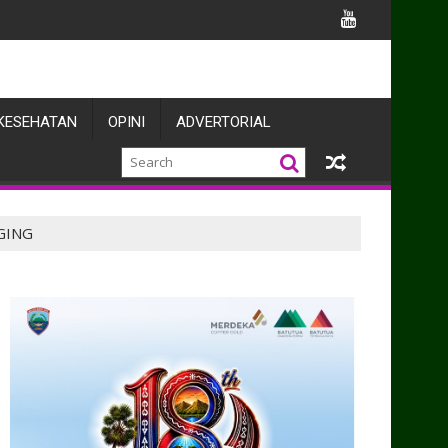
ata Kemanunggalan TNI dan Rakyat
KESEHATAN
OPINI
ADVERTORIAL
GING