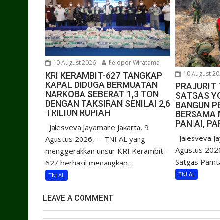
10 August 2026
Pelopor Wiratama
10 August 20
KRI KERAMBIT-627 TANGKAP
KAPAL DIDUGA BERMUATAN
PRAJURIT 
NARKOBA SEBERAT 1,3 TON
SATGAS YO
DENGAN TAKSIRAN SENILAI 2,6
BANGUN P
TRILIUN RUPIAH
BERSAMA 
PANIAI, P
Jalesveva Jayamahe Jakarta, 9
Jalesveva Ja
Agustus 2026,— TNI AL yang
Agustus 2026
menggerakkan unsur KRI Kerambit-
Satgas Pamta
627 berhasil menangkap...
TNI AL
TNI AL
LEAVE A COMMENT