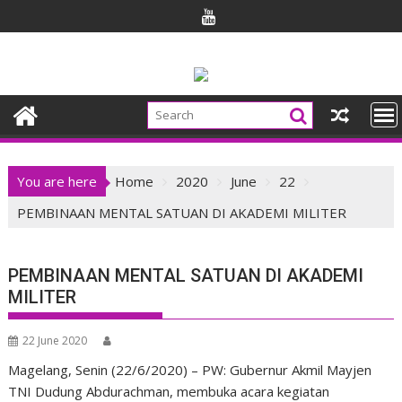
Skip
to
content
You are here
Home
2020
June
22
PEMBINAAN MENTAL SATUAN DI AKADEMI MILITER
PEMBINAAN MENTAL SATUAN DI AKADEMI
MILITER
22 June 2020
Magelang, Senin (22/6/2020) – PW:
Gubernur Akmil
Mayjen
TNI Dudung Abdurachman
, membuka acara kegiatan