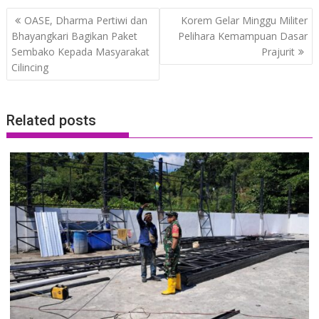
Post
OASE, Dharma Pertiwi dan
Korem Gelar Minggu Militer
navigation
Bhayangkari Bagikan Paket
Pelihara Kemampuan Dasar
Sembako Kepada Masyarakat
Prajurit
Cilincing
Related posts