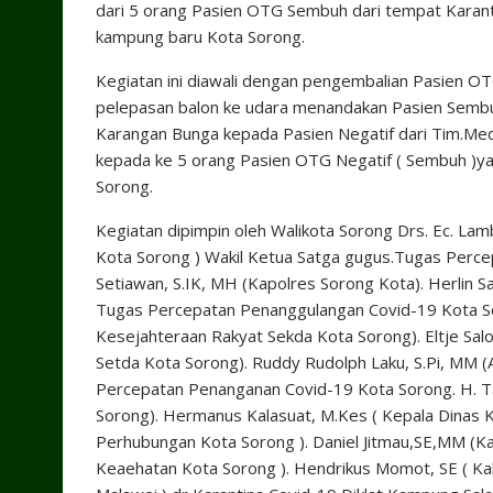
dari 5 orang Pasien OTG Sembuh dari tempat Karanti
kampung baru Kota Sorong.
Kegiatan ini diawali dengan pengembalian Pasien OTG
pelepasan balon ke udara menandakan Pasien Sembu
Karangan Bunga kepada Pasien Negatif dari Tim.Me
kepada ke 5 orang Pasien OTG Negatif ( Sembuh )yan
Sorong.
Kegiatan dipimpin oleh Walikota Sorong Drs. Ec. Lam
Kota Sorong ) Wakil Ketua Satga gugus.Tugas Perc
Setiawan, S.IK, MH (Kapolres Sorong Kota). Herlin 
Tugas Percepatan Penanggulangan Covid-19 Kota Sor
Kesejahteraan Rakyat Sekda Kota Sorong). Eltje Sa
Setda Kota Sorong). Ruddy Rudolph Laku, S.Pi, MM (
Percepatan Penanganan Covid-19 Kota Sorong. H. Tam
Sorong). Hermanus Kalasuat, M.Kes ( Kepala Dinas 
Perhubungan Kota Sorong ). Daniel Jitmau,SE,MM (Ka
Keaehatan Kota Sorong ). Hendrikus Momot, SE ( Ka