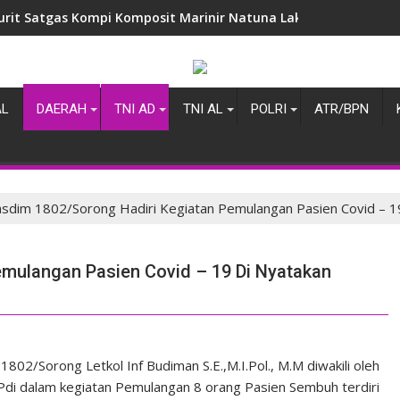
urit Satgas Kompi Komposit Marinir Natuna Laksanakan Patroli 
AL
DAERAH
TNI AD
TNI AL
POLRI
ATR/BPN
sdim 1802/Sorong Hadiri Kegiatan Pemulangan Pasien Covid – 
emulangan Pasien Covid – 19 Di Nyatakan
2/Sorong Letkol Inf Budiman S.E.,M.I.Pol., M.M diwakili oleh
Pdi dalam kegiatan Pemulangan 8 orang Pasien Sembuh terdiri