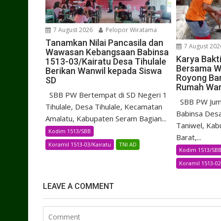
7 August 2026
Pelopor Wiratama
Tanamkan Nilai Pancasila dan
7 August 202
Wawasan Kebangsaan Babinsa
Karya Bakt
1513-03/Kairatu Desa Tihulale
Bersama W
Berikan Wanwil kepada Siswa
Royong Ba
SD
Rumah Wa
SBB PW Bertempat di SD Negeri 1
SBB PW Juma
Tihulale, Desa Tihulale, Kecamatan
Babinsa Desa
Amalatu, Kabupaten Seram Bagian...
Taniwel, Kab
Kodim 1513/SBB
Barat,...
Koramil 1513-03/Kairatu
TNI AD
Kodim 1513/SB
Koramil 1513-0
LEAVE A COMMENT