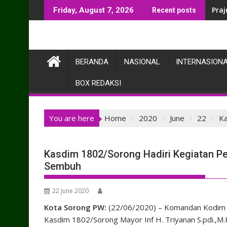
Skip
Praj
Friday, August 7, 2026
Recent posts
to
content
BERANDA
NASIONAL
INTERNASION
BOX REDAKSI
You are here
Home
2020
June
22
Ka
Kasdim 1802/Sorong Hadiri Kegiatan P
Sembuh
22 June 2020
Kota Sorong PW:
(22/06/2020) – Komandan Kodim 180
Kasdim 1802/Sorong Mayor Inf H. Triyanan S.pdi.,M.