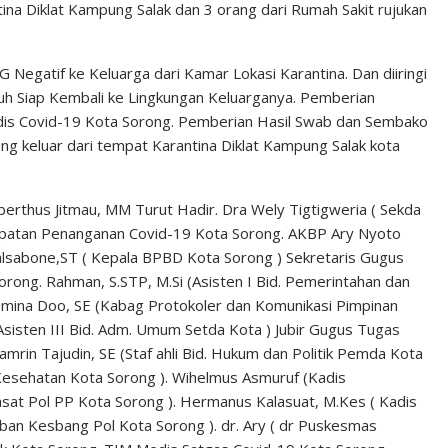
na Diklat Kampung Salak dan 3 orang dari Rumah Sakit rujukan
 Negatif ke Keluarga dari Kamar Lokasi Karantina. Dan diiringi
h Siap Kembali ke Lingkungan Keluarganya. Pemberian
dis Covid-19 Kota Sorong. Pemberian Hasil Swab dan Sembako
g keluar dari tempat Karantina Diklat Kampung Salak kota
berthus Jitmau, MM Turut Hadir. Dra Wely Tigtigweria ( Sekda
epatan Penanganan Covid-19 Kota Sorong. AKBP Ary Nyoto
Salsabone,ST ( Kepala BPBD Kota Sorong ) Sekretaris Gugus
ong. Rahman, S.STP, M.Si (Asisten I Bid. Pemerintahan dan
lomina Doo, SE (Kabag Protokoler dan Komunikasi Pimpinan
Asisten III Bid. Adm. Umum Setda Kota ) Jubir Gugus Tugas
rin Tajudin, SE (Staf ahli Bid. Hukum dan Politik Pemda Kota
Kesehatan Kota Sorong ). Wihelmus Asmuruf (Kadis
sat Pol PP Kota Sorong ). Hermanus Kalasuat, M.Kes ( Kadis
ban Kesbang Pol Kota Sorong ). dr. Ary ( dr Puskesmas