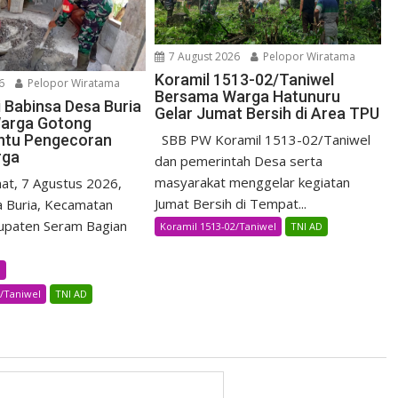
7 August 2026
Pelopor Wiratama
Koramil 1513-02/Taniwel
6
Pelopor Wiratama
Bersama Warga Hatunuru
i Babinsa Desa Buria
Gelar Jumat Bersih di Area TPU
arga Gotong
ntu Pengecoran
SBB PW Koramil 1513-02/Taniwel
rga
dan pemerintah Desa serta
masyarakat menggelar kegiatan
t, 7 Agustus 2026,
Jumat Bersih di Tempat...
 Buria, Kecamatan
upaten Seram Bagian
Koramil 1513-02/Taniwel
TNI AD
B
2/Taniwel
TNI AD