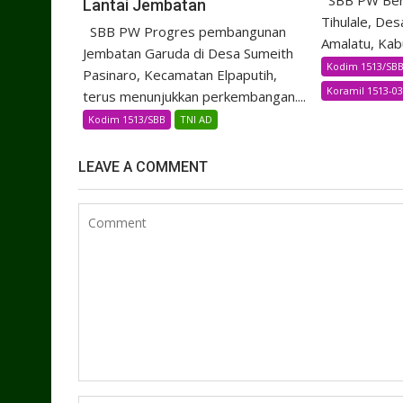
SBB PW Bert
Lantai Jembatan
Tihulale, Des
SBB PW Progres pembangunan
Amalatu, Kab
Jembatan Garuda di Desa Sumeith
Kodim 1513/SB
Pasinaro, Kecamatan Elpaputih,
Koramil 1513-03
terus menunjukkan perkembangan....
Kodim 1513/SBB
TNI AD
LEAVE A COMMENT