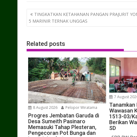
Post
TINGKATKAN KETAHANAN PANGAN PRAJURIT YO
navigation
5 MARINIR TERNAK UNGGAS
Related posts
7 August 202
Tanamkan N
8 August 2026
Pelopor Wiratama
Wawasan K
Progres Jembatan Garuda di
1513-03/Ka
Desa Sumeith Pasinaro
Berikan Wa
Memasuki Tahap Plesteran,
SD
Pengecoran Pot Bunga dan