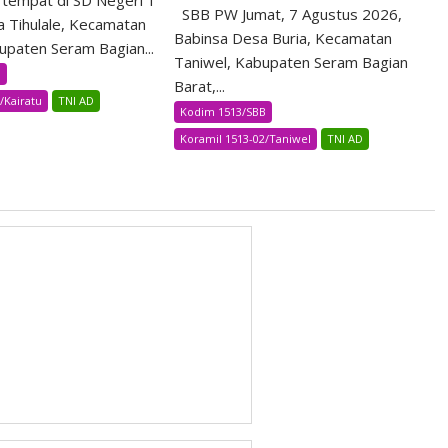
empat di SD Negeri 1
SBB PW Jumat, 7 Agustus 2026,
a Tihulale, Kecamatan
Babinsa Desa Buria, Kecamatan
upaten Seram Bagian...
Taniwel, Kabupaten Seram Bagian
B
Barat,...
/Kairatu
TNI AD
Kodim 1513/SBB
Koramil 1513-02/Taniwel
TNI AD