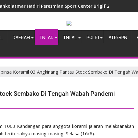
ankolatmar Hadiri Peresmian Sport Center Brigif 2 Marinir
AL
DAERAH
TNI AD
TNI AL
POLRI
ATR/BPN
binsa Koramil 03 Angkinang Pantau Stock Sembako Di Tengah W
 Stock Sembako Di Tengah Wabah Pandemi
im 1003 Kandangan para anggota koramil jajaran melaksanakan
 teritorialnya masing-masing, Selasa (16/6).