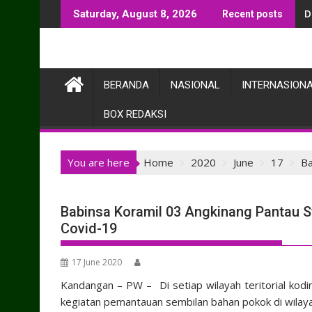
Skip
D
Saturday, August 8, 2026
Recent posts
to
content
BERANDA
NASIONAL
INTERNASION
BOX REDAKSI
You are here
Home
2020
June
17
Ba
Babinsa Koramil 03 Angkinang Pantau
Covid-19
17 June 2020
Kandangan – PW – Di setiap wilayah teritorial kod
kegiatan pemantauan sembilan bahan pokok di wilayah