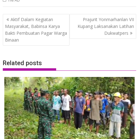
TNI AD
Post
Aktif Dalam Kegiatan
Prajurit Yonmarhanlan VII
navigation
Masyarakat, Babinsa Karya
Kupang Laksanakan Latihan
Bakti Pembuatan Pagar Warga
Dukwatpers
Binaan
Related posts