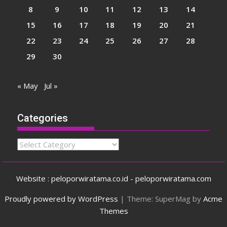
8
9
10
11
12
13
14
15
16
17
18
19
20
21
22
23
24
25
26
27
28
29
30
« May
Jul »
Categories
Categories
Website : peloporwiratama.co.id - peloporwiratama.com
Proudly powered by WordPress
|
Theme: SuperMag by
Acme
Themes