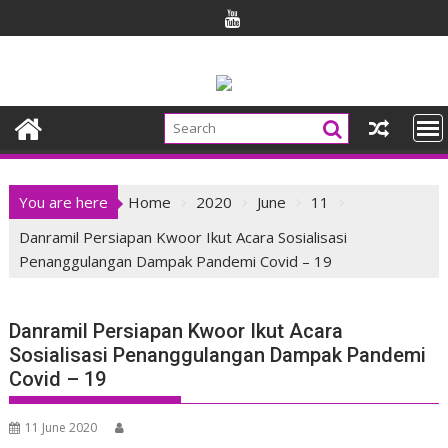
Skip
to
content
You are here
Home
2020
June
11
Danramil Persiapan Kwoor Ikut Acara Sosialisasi
Penanggulangan Dampak Pandemi Covid – 19
Danramil Persiapan Kwoor Ikut Acara
Sosialisasi Penanggulangan Dampak Pandemi
Covid – 19
11 June 2020