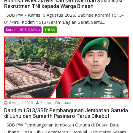
Babinsa Waesala Berikan Motivasi dan Sosialisasi
Rekrutmen TNI kepada Warga Binaan
SBB PW – Kamis, 6 Agustus 2026, Babinsa Koramil 1513-
01/Piru, Kodim 1513/Seram Bagian Barat, Sertu...
Koramil 1513 -01/Piru
TNI AD
6 August 2026
Pelopor Wiratama
Dandim 1513/SBB: Pembangunan Jembatan Garuda
di Luhu dan Sumeith Pasinaro Terus Dikebut
SBB PW Pembangunan Jembatan Garuda di Dusun Batu
Lubang, Desa Luhu, Kecamatan Huamual, Kabupaten Seram...