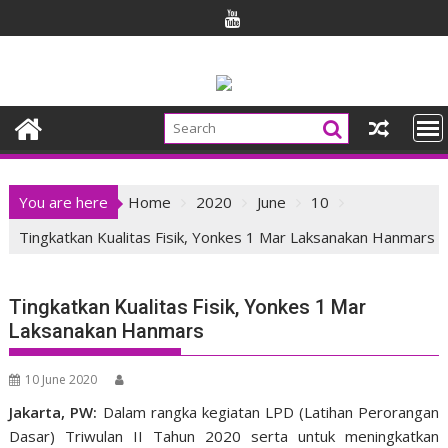
Skip
to
content
You are here
Home
2020
June
10
Tingkatkan Kualitas Fisik, Yonkes 1 Mar Laksanakan Hanmars
Tingkatkan Kualitas Fisik, Yonkes 1 Mar
Laksanakan Hanmars
10 June 2020
Jakarta, PW:
Dalam rangka kegiatan LPD (Latihan Perorangan
Dasar) Triwulan II Tahun 2020 serta untuk meningkatkan