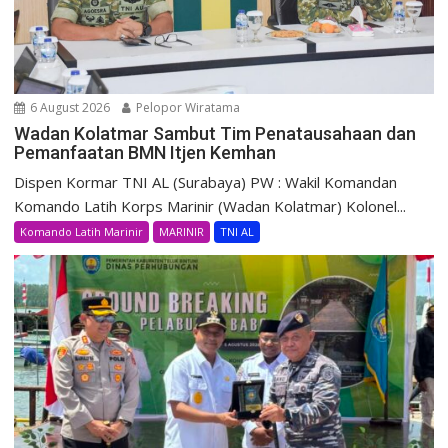
6 August 2026
Pelopor Wiratama
Wadan Kolatmar Sambut Tim Penatausahaan dan
Pemanfaatan BMN Itjen Kemhan
Dispen Kormar TNI AL (Surabaya) PW : Wakil Komandan
Komando Latih Korps Marinir (Wadan Kolatmar) Kolonel...
Komando Latih Marinir
MARINIR
TNI AL