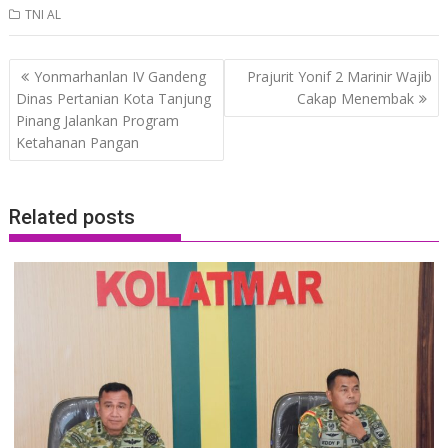
TNI AL
Post
Yonmarhanlan IV Gandeng
Prajurit Yonif 2 Marinir Wajib
navigation
Dinas Pertanian Kota Tanjung
Cakap Menembak
Pinang Jalankan Program
Ketahanan Pangan
Related posts