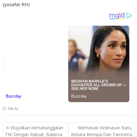
(yosafat RH)
TNI AL
Post
Wujudkan Kemanunggalan
Memasuki Kedinasan Baru,
navigation
TNI Dengan Rakyat, Babinsa
Bintara Remaja Dan Tamtama