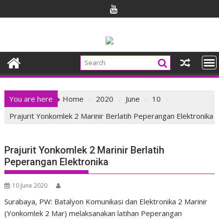
Skip
to
content
You are here
Home
2020
June
10
Prajurit Yonkomlek 2 Marinir Berlatih Peperangan Elektronika
Prajurit Yonkomlek 2 Marinir Berlatih
Peperangan Elektronika
10 June 2020
Surabaya, PW: Batalyon Komunikasi dan Elektronika 2 Marinir
(Yonkomlek 2 Mar) melaksanakan latihan Peperangan