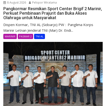
8 August 2026
Pelopor Wiratama
Pangkormar Resmikan Sport Center Brigif 2 Marinir,
Perkuat Pembinaan Prajurit dan Buka Akses
Olahraga untuk Masyarakat
Dispen Kormar, TNI AL (Sidoarjo) PW : Panglima Korps
Marinir Letnan Jenderal TNI (Mar) Dr. Endi...
MARINIR
PASMAR 2
TNI AL